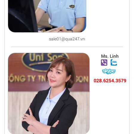
sale01@qua247.vn
Ms. Linh
028.6254.3579