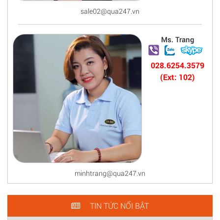
sale02@qua247.vn
Ms. Trang
028.6254.3579
(Ext: 102)
minhtrang@qua247.vn
TIN TỨC NỔI BẬT