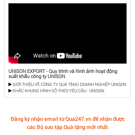
UNISON EXPORT - Quy trình và hình ảnh hoạt động
xuất khẩu công ty UNISON
GIỚI THIỆU VỀ CÔNG TY QUÀ TẶNG DOANH NGHIỆP UNISON
KHẮC KHUNG HÌNH GỖ THEO YÊU CẦU - UNISON
Đăng ký nhận email từ Qua247.vn để nhận được
các Bộ sưu tập Quà tặng mới nhất