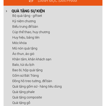
DANH MỤC SẢN PHẨM
QUÀ TẶNG SỰ KIỆN
Bộ quà tặng - giftset
Kỷ niệm chương
Biểu trưng để bàn
Cúp thể thao, huy chương
Huy hiệu, bảng tên
Móc khóa
Mũ nón quà tặng
Áo thun, áo gió
Khăn tắm, khăn khách sạn
Balo, túi du lịch
Bao bì, hộp quà tặng
Gốm sứ Bát Tràng
Đồng hồ treo tường, để bàn
Quà tặng gốm sứ - hàng tiêu dùng
Quà tặng phale
Quà tặng composite
Quà tặng gỗ