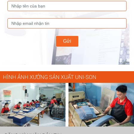
Gửi
HÌNH ẢNH XƯỞNG SẢN XUẤT UNI-SON