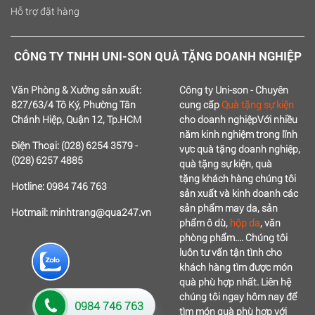
Hỗ trợ đặt hàng
CÔNG TY TNHH UNI-SON QUÀ TẶNG DOANH NGHIỆP
Văn Phòng & Xưởng sản xuất:
Công ty Uni-son - Chuyên
827/63/4 Tô Ký, Phường Tân
cung cấp
Quà tặng sự kiện
Chánh Hiệp, Quận 12, Tp.HCM
cho doanh nghiệp
Với nhiều
năm kinh nghiệm trong lĩnh
Điện Thoại: (028) 6254 3579 -
vực quà tặng doanh nghiệp,
(028) 6257 4885
quà tặng sự kiện, quà
tặng
khách hàng chúng tôi
Hotline: 0984 746 763
sản xuất và kinh doanh các
sản phẩm may da, sản
Hotmail: minhtrang@qua247.vn
phẩm ô dù,
hộp da
, văn
phòng phẩm....
Chúng tôi
luôn tư vấn tận tình cho
khách hàng tìm được món
quà phù hợp nhất.
Liên hệ
chúng tôi ngay hôm nay để
0984 746 763
tìm món quà phù hợp với