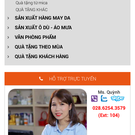
Quà tặng từ mica
QUÀ TẶNG KHÁC
SẢN XUẤT HÀNG MAY DA
SẢN XUẤT Ô DÙ - ÁO MƯA
VĂN PHÒNG PHẨM
QUÀ TẶNG THEO MÙA
QUÀ TẶNG KHÁCH HÀNG
HỖ TRỢ TRỰC TUYẾN
Ms. Quỳnh
028.6254.3579
(Ext: 104)