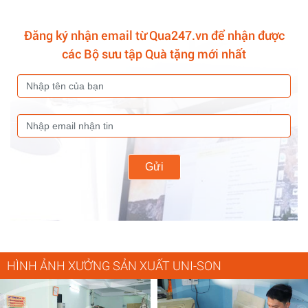
Đăng ký nhận email từ Qua247.vn để nhận được
các Bộ sưu tập Quà tặng mới nhất
Gửi
HÌNH ẢNH XƯỞNG SẢN XUẤT UNI-SON