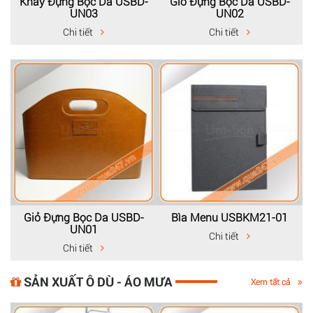
Khay Đựng Bọc Da USBD-
Giỏ Đựng Bọc Da USBD-
UN03
UN02
Chi tiết
Chi tiết
Giỏ Đựng Bọc Da USBD-
Bìa Menu USBKM21-01
UN01
Chi tiết
Chi tiết
SẢN XUẤT Ô DÙ - ÁO MƯA
Xem tất cả