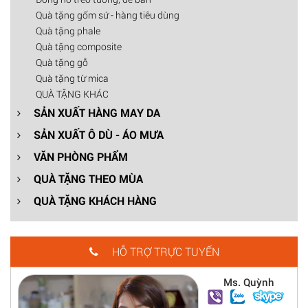
Quà tặng gốm sứ - hàng tiêu dùng
Quà tặng phale
Quà tặng composite
Quà tặng gỗ
Quà tặng từ mica
QUÀ TẶNG KHÁC
SẢN XUẤT HÀNG MAY DA
SẢN XUẤT Ô DÙ - ÁO MƯA
VĂN PHÒNG PHẨM
QUÀ TẶNG THEO MÙA
QUÀ TẶNG KHÁCH HÀNG
HỖ TRỢ TRỰC TUYẾN
Ms. Quỳnh