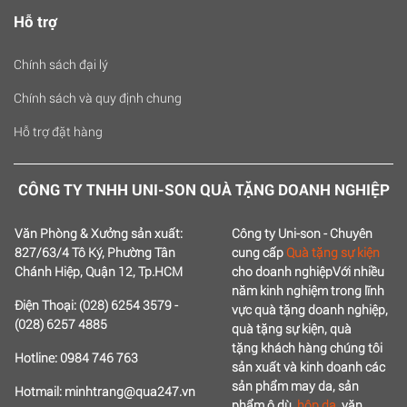
Hỗ trợ
Chính sách đại lý
Chính sách và quy định chung
Hỗ trợ đặt hàng
CÔNG TY TNHH UNI-SON QUÀ TẶNG DOANH NGHIỆP
Văn Phòng & Xưởng sản xuất:
Công ty Uni-son - Chuyên
827/63/4 Tô Ký, Phường Tân
cung cấp
Quà tặng sự kiện
Chánh Hiệp, Quận 12, Tp.HCM
cho doanh nghiệp
Với nhiều
năm kinh nghiệm trong lĩnh
Điện Thoại: (028) 6254 3579 -
vực quà tặng doanh nghiệp,
(028) 6257 4885
quà tặng sự kiện, quà
tặng
khách hàng chúng tôi
Hotline: 0984 746 763
sản xuất và kinh doanh các
sản phẩm may da, sản
Hotmail: minhtrang@qua247.vn
phẩm ô dù,
hộp da
, văn