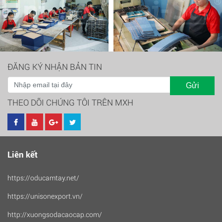
ĐĂNG KÝ NHẬN BẢN TIN
Gửi
THEO DÕI CHÚNG TÔI TRÊN MXH
Liên kết
https://oducamtay.net/
https://unisonexport.vn/
http://xuongsodacaocap.com/