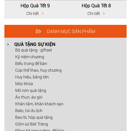
Hộp Quà Tết 9
Hộp Quà Tết 8
Chi tiết
Chi tiết
DANH MỤC SẢN PHẨM
QUÀ TẶNG SỰ KIỆN
Bộ quà tặng - giftset
Kỷ niệm chương
Biểu trưng để bàn
Cúp thể thao, huy chương
Huy hiệu, bảng tên
Móc khóa
Mũ nón quà tặng
Áo thun, áo gió
Khăn tắm, khăn khách sạn
Balo, túi du lịch
Bao bì, hộp quà tặng
Gốm sứ Bát Tràng
Đồng hồ treo tường, để bàn