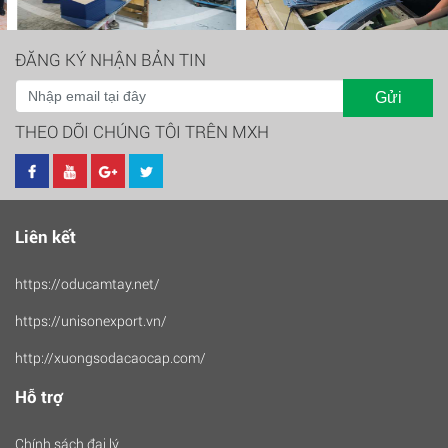
ĐĂNG KÝ NHẬN BẢN TIN
Gửi
THEO DÕI CHÚNG TÔI TRÊN MXH
Liên kết
https://oducamtay.net/
https://unisonexport.vn/
http://xuongsodacaocap.com/
Hỗ trợ
Chính sách đại lý