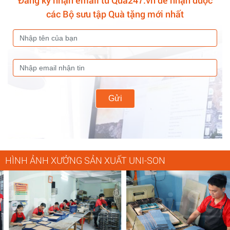
Đăng ký nhận email từ Qua247.vn để nhận được
các Bộ sưu tập Quà tặng mới nhất
Gửi
HÌNH ẢNH XƯỞNG SẢN XUẤT UNI-SON