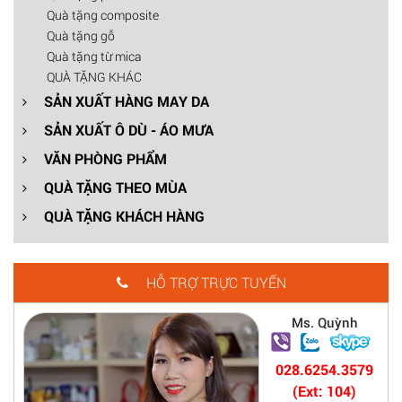
Quà tặng composite
Quà tặng gỗ
Quà tặng từ mica
QUÀ TẶNG KHÁC
SẢN XUẤT HÀNG MAY DA
SẢN XUẤT Ô DÙ - ÁO MƯA
VĂN PHÒNG PHẨM
QUÀ TẶNG THEO MÙA
QUÀ TẶNG KHÁCH HÀNG
HỖ TRỢ TRỰC TUYẾN
Ms. Quỳnh
028.6254.3579
(Ext: 104)