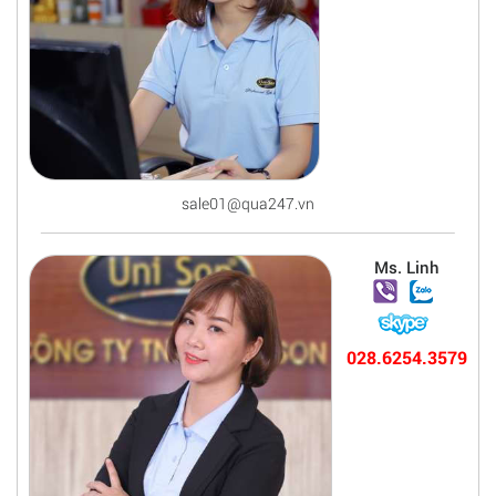
sale01@qua247.vn
Ms. Linh
028.6254.3579