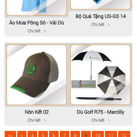
Bộ Quà Tặng US-GS 14
Áo Mưa Pông Sô - Vải Dù
Chi tiết
Chi tiết
Nón Kết 02
Dù Golf R75 - Marcilly
Chi tiết
Chi tiết
<<
<
4
5
6
7
8
9
10
11
12