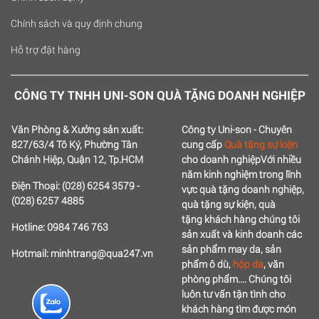
Chính sách và quy định chung
Hỗ trợ đặt hàng
CÔNG TY TNHH UNI-SON QUÀ TẶNG DOANH NGHIỆP
Văn Phòng & Xưởng sản xuất:
Công ty Uni-son - Chuyên
827/63/4 Tô Ký, Phường Tân
cung cấp
Quà tặng sự kiện
Chánh Hiệp, Quận 12, Tp.HCM
cho doanh nghiệp
Với nhiều
năm kinh nghiệm trong lĩnh
Điện Thoại: (028) 6254 3579 -
vực quà tặng doanh nghiệp,
(028) 6257 4885
quà tặng sự kiện, quà
tặng
khách hàng chúng tôi
Hotline: 0984 746 763
sản xuất và kinh doanh các
sản phẩm may da, sản
Hotmail: minhtrang@qua247.vn
phẩm ô dù,
hộp da
, văn
phòng phẩm....
Chúng tôi
luôn tư vấn tận tình cho
khách hàng tìm được món