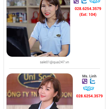
028.6254.3579
(Ext: 104)
sale01@qua247.vn
Ms. Linh
028.6254.3579