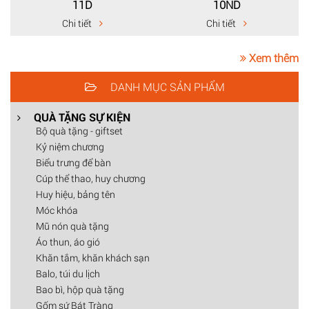
11D
10ND
Chi tiết
Chi tiết
Xem thêm
DANH MỤC SẢN PHẨM
QUÀ TẶNG SỰ KIỆN
Bộ quà tặng - giftset
Kỷ niệm chương
Biểu trưng để bàn
Cúp thể thao, huy chương
Huy hiệu, bảng tên
Móc khóa
Mũ nón quà tặng
Áo thun, áo gió
Khăn tắm, khăn khách sạn
Balo, túi du lịch
Bao bì, hộp quà tặng
Gốm sứ Bát Tràng