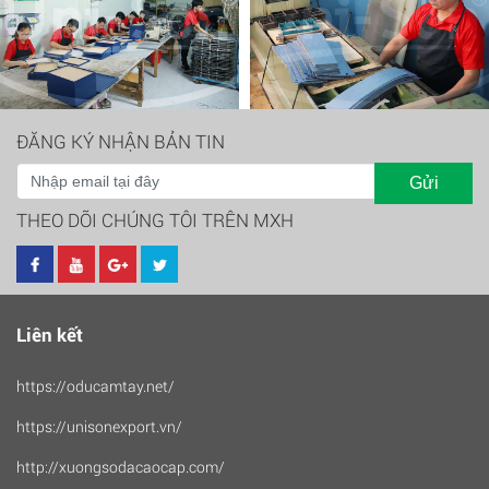
ĐĂNG KÝ NHẬN BẢN TIN
Gửi
THEO DÕI CHÚNG TÔI TRÊN MXH
Liên kết
https://oducamtay.net/
https://unisonexport.vn/
http://xuongsodacaocap.com/