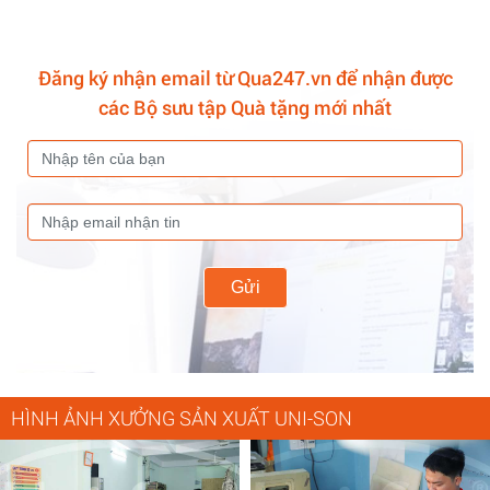
Đăng ký nhận email từ Qua247.vn để nhận được
các Bộ sưu tập Quà tặng mới nhất
Gửi
HÌNH ẢNH XƯỞNG SẢN XUẤT UNI-SON