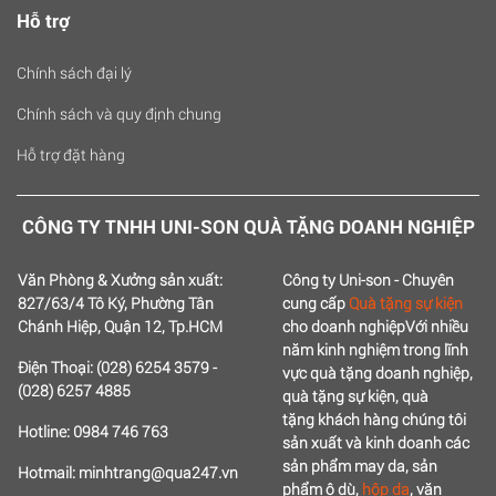
Hỗ trợ
Chính sách đại lý
Chính sách và quy định chung
Hỗ trợ đặt hàng
CÔNG TY TNHH UNI-SON QUÀ TẶNG DOANH NGHIỆP
Văn Phòng & Xưởng sản xuất:
Công ty Uni-son - Chuyên
827/63/4 Tô Ký, Phường Tân
cung cấp
Quà tặng sự kiện
Chánh Hiệp, Quận 12, Tp.HCM
cho doanh nghiệp
Với nhiều
năm kinh nghiệm trong lĩnh
Điện Thoại: (028) 6254 3579 -
vực quà tặng doanh nghiệp,
(028) 6257 4885
quà tặng sự kiện, quà
tặng
khách hàng chúng tôi
Hotline: 0984 746 763
sản xuất và kinh doanh các
sản phẩm may da, sản
Hotmail: minhtrang@qua247.vn
phẩm ô dù,
hộp da
, văn