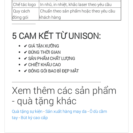
Chế tác logo
In nhũ, in nhiệt, khắc laser theo yêu cầu
Quy cách
Chuẩn theo sản phẩm hoặc theo yêu cầu
đóng gói
khách hàng
--------------------
5 CAM KẾT TỪ UNISON:
✔ GIÁ TẬN XƯỞNG
✔ ĐÚNG THỜI GIAN
✔ SẢN PHẨM CHẤT LƯỢNG
✔ CHIẾT KHẤU CAO
✔ ĐÓNG GÓI BAO BÌ ĐẸP MẮT
---------------------------------------------------------------------------
Xem thêm các sản phẩm
- quà tặng khác
Quà tặng sự kiện
-
Sản xuất hàng may da
-
Ô dù cầm
tay
-
Bút ký cao cấp