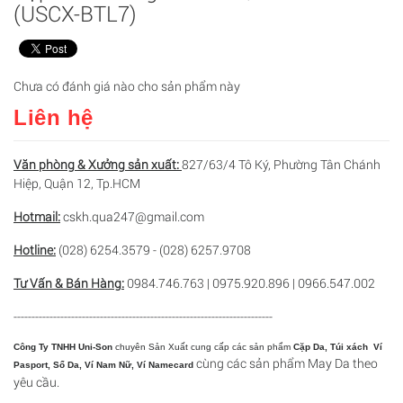
(USCX-BTL7)
Chưa có đánh giá nào cho sản phẩm này
Liên hệ
Văn phòng & Xưởng sản xuất:
827/63/4 Tô Ký, Phường Tân Chánh
Hiệp, Quận 12, Tp.HCM
Hotmail:
cskh.qua247@gmail.com
Hotline:
(028) 6254.3579 - (028) 6257.9708
Tư Vấn & Bán Hàng:
0984.746.763 | 0975.920.896 | 0966.547.002
------------------------------------------------------------------------
Công Ty TNHH Uni-Son
chuyên Sản Xuất cung cấp các sản phẩm
Cặp Da, Túi xách
Ví
cùng các sản phẩm May Da theo
Pasport, Sổ Da,
Ví Nam Nữ, Ví Namecard
yêu cầu.