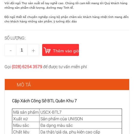
Với đội ngũ Thợ sản xuất sổ tay nghề cao. Chúng tôi cam kết mang tới Quý khách hàng
những sản phẩm chất lượng, đường may Tinh tế.
Đội ngũ thiết kế chuyên nghiệp cùng bộ phận chăm sóc khách hàng nhiệt tình mang đến
cho khách hàng những sản phẩm, ý tưởng độc đáo
SỐ LƯỢNG:
-
+
Thêm vào giỏ hàng
Gọi
(028) 6254 3579
để được tư vấn miễn phí
MÔ TẢ
Cặp Xách Công Sở BTL Quân Khu 7
Mã sản phẩm
USCX-BTL7
Xuất xứ
Sản phẩm của UNISON
Màu sắc
Đa dạng màu sắc
Chất liệu
Da thật/giả da, phụ kiện cao cấp