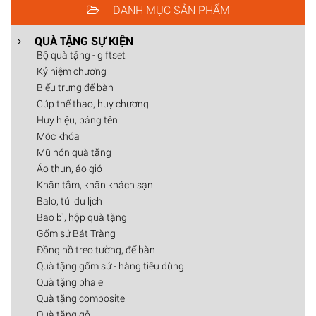
DANH MỤC SẢN PHẨM
QUÀ TẶNG SỰ KIỆN
Bộ quà tặng - giftset
Kỷ niệm chương
Biểu trưng để bàn
Cúp thể thao, huy chương
Huy hiệu, bảng tên
Móc khóa
Mũ nón quà tặng
Áo thun, áo gió
Khăn tắm, khăn khách sạn
Balo, túi du lịch
Bao bì, hộp quà tặng
Gốm sứ Bát Tràng
Đồng hồ treo tường, để bàn
Quà tặng gốm sứ - hàng tiêu dùng
Quà tặng phale
Quà tặng composite
Quà tặng gỗ