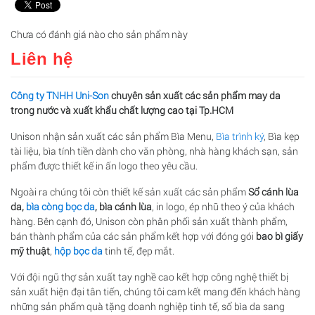
Chưa có đánh giá nào cho sản phẩm này
Liên hệ
Công ty TNHH Uni-Son
chuyên s
ả
n xu
ấ
t các s
ả
n ph
ẩ
m may da
trong n
ướ
c và xu
ấ
t kh
ẩ
u ch
ấ
t l
ượ
ng cao t
ạ
i Tp.HCM
Unison nhận sản xuất các sản phẩm Bìa Menu,
Bìa trình ký
, Bìa kẹp
tài liệu, bìa tính tiền dành cho văn phòng, nhà hàng khách sạn, sản
phẩm được thiết kế in ấn logo theo yêu cầu.
Ngoài ra chúng tôi còn thiết kế sản xuất các sản phẩm
S
ổ
c
á
nh l
ù
a
da,
bìa còng bọc da
, bìa cánh lùa
, in logo, ép nhũ theo ý của khách
hàng. Bên cạnh đó, Unison còn phân phối sản xuất thành phẩm,
bán thành phẩm của các sản phẩm kết hợp với đóng gói
bao bì gi
ấ
y
m
ỹ
thu
ậ
t
,
hộp bọc da
tinh tế, đẹp mắt.
Với đội ngũ thợ sản xuất tay nghề cao kết hợp công nghệ thiết bị
sản xuất hiện đại tân tiến, chúng tôi cam kết mang đến khách hàng
những sản phẩm quà tặng doanh nghiệp tinh tế, sổ bìa da sang