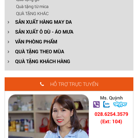
Quà tặng từ mica
QUÀ TẶNG KHÁC
SẢN XUẤT HÀNG MAY DA
SẢN XUẤT Ô DÙ - ÁO MƯA
VĂN PHÒNG PHẨM
QUÀ TẶNG THEO MÙA
QUÀ TẶNG KHÁCH HÀNG
HỖ TRỢ TRỰC TUYẾN
Ms. Quỳnh
028.6254.3579
(Ext: 104)