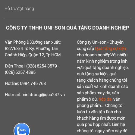
Hỗ trợ đặt hàng
CÔNG TY TNHH UNI-SON QUÀ TẶNG DOANH NGHIỆP
Văn Phòng & Xưởng sản xuất:
Công ty Uni-son - Chuyên
827/63/4 Tô Ký, Phường Tân
cung cấp
Quà tặng sự kiện
Chánh Hiệp, Quận 12, Tp.HCM
cho doanh nghiệp
Với nhiều
năm kinh nghiệm trong lĩnh
Điện Thoại: (028) 6254 3579 -
vực quà tặng doanh nghiệp,
(028) 6257 4885
quà tặng sự kiện, quà
tặng
khách hàng chúng tôi
Hotline: 0984 746 763
sản xuất và kinh doanh các
sản phẩm may da, sản
Hotmail: minhtrang@qua247.vn
phẩm ô dù,
hộp da
, văn
phòng phẩm....
Chúng tôi
luôn tư vấn tận tình cho
khách hàng tìm được món
quà phù hợp nhất.
Liên hệ
chúng tôi ngay hôm nay để