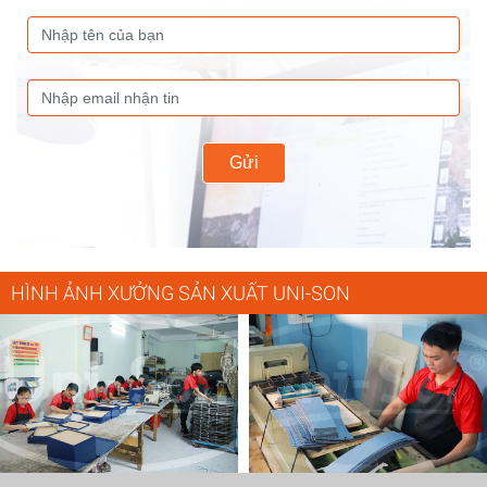
Gửi
HÌNH ẢNH XƯỞNG SẢN XUẤT UNI-SON