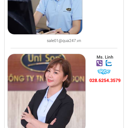
sale01@qua247.vn
Ms. Linh
028.6254.3579