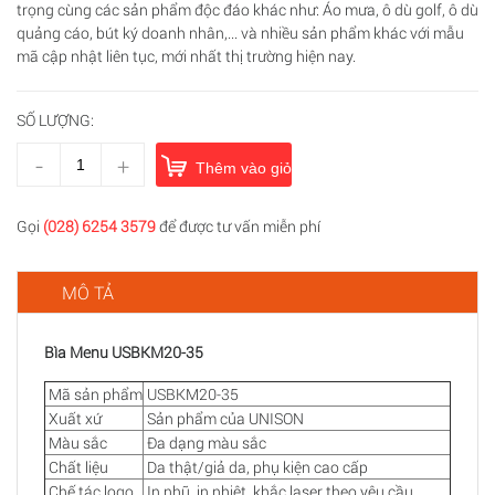
trọng cùng các sản phẩm độc đáo khác như: Áo mưa, ô dù golf, ô dù
quảng cáo, bút ký doanh nhân,... và nhiều sản phẩm khác với mẫu
mã cập nhật liên tục, mới nhất thị trường hiện nay.
SỐ LƯỢNG:
-
+
Thêm vào giỏ hàng
Gọi
(028) 6254 3579
để được tư vấn miễn phí
MÔ TẢ
Bìa Menu USBKM20-35
Mã sản phẩm
USBKM20-35
Xuất xứ
Sản phẩm của UNISON
Màu sắc
Đa dạng màu sắc
Chất liệu
Da thật/giả da, phụ kiện cao cấp
Chế tác logo
In nhũ, in nhiệt, khắc laser theo yêu cầu