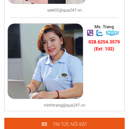
sale02@qua247.vn
Ms. Trang
028.6254.3579
(Ext: 102)
minhtrang@qua247.vn
TIN TỨC NỔI BẬT