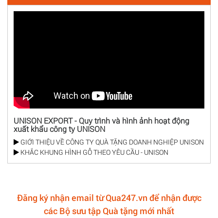
UNISON EXPORT - Quy trình và hình ảnh hoạt động
xuất khẩu công ty UNISON
GIỚI THIỆU VỀ CÔNG TY QUÀ TẶNG DOANH NGHIỆP UNISON
KHẮC KHUNG HÌNH GỖ THEO YÊU CẦU - UNISON
Đăng ký nhận email từ Qua247.vn để nhận được
các Bộ sưu tập Quà tặng mới nhất