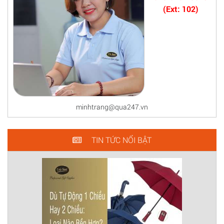
(Ext: 102)
minhtrang@qua247.vn
TIN TỨC NỔI BẬT