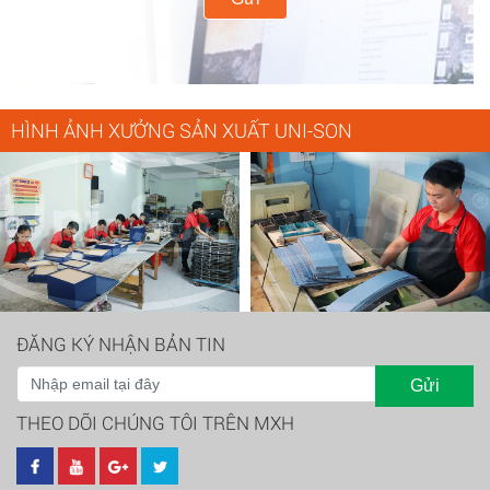
HÌNH ẢNH XƯỞNG SẢN XUẤT UNI-SON
ĐĂNG KÝ NHẬN BẢN TIN
Gửi
THEO DÕI CHÚNG TÔI TRÊN MXH