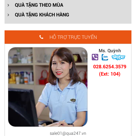
QUÀ TẶNG THEO MÙA
QUÀ TẶNG KHÁCH HÀNG
HỖ TRỢ TRỰC TUYẾN
Ms. Quỳnh
028.6254.3579
(Ext: 104)
sale01@qua247.vn