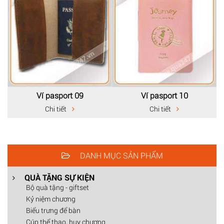
Ví pasport 09
Ví pasport 10
Chi tiết
Chi tiết
DANH MỤC SẢN PHẨM
QUÀ TẶNG SỰ KIỆN
Bộ quà tặng - giftset
Kỷ niệm chương
Biểu trưng để bàn
Cúp thể thao, huy chương