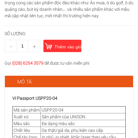
trọng cùng các sản phẩm độc đáo khác như: Áo mưa, ô dù golf, ô dù
quảng cáo, bút ký doanh nhân,... và nhiều sản phẩm khác với mẫu
mã cập nhật liên tục, mới nhất thị trường hiện nay.
SỐ LƯỢNG:
-
+
Thêm vào giỏ hàng
Gọi
(028) 6254 3579
để được tư vấn miễn phí
MÔ TẢ
Ví Passport USPP20-04
Mã sản phẩm
USPP20-04
Xuất xứ
Sản phẩm của UNISON
Màu sắc
Đa dạng màu sắc
Chất liệu
Da thật/giả da, phụ kiện cao cấp
Chế tác logo
In nhũ, in nhiệt, khắc laser theo yêu cầu