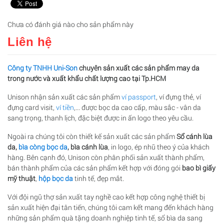
Chưa có đánh giá nào cho sản phẩm này
Liên hệ
Công ty TNHH Uni-Son
chuyên s
ả
n xu
ấ
t các s
ả
n ph
ẩ
m may da
trong n
ướ
c và xu
ấ
t kh
ẩ
u ch
ấ
t l
ượ
ng cao t
ạ
i Tp.HCM
Unison nhận sản xuất các sản phẩm
ví passport
, ví đựng thẻ, ví
đựng card visit,
ví tiền
,... được bọc da cao cấp, màu sắc - vân da
sang trọng, thanh lịch, đặc biệt được in ấn logo theo yêu cầu.
Ngoài ra chúng tôi còn thiết kế sản xuất các sản phẩm
S
ổ
c
á
nh l
ù
a
da,
bìa còng bọc da
, bìa cánh lùa
, in logo, ép nhũ theo ý của khách
hàng. Bên cạnh đó, Unison còn phân phối sản xuất thành phẩm,
bán thành phẩm của các sản phẩm kết hợp với đóng gói
bao bì gi
ấ
y
m
ỹ
thu
ậ
t
,
hộp bọc da
tinh tế, đẹp mắt.
Với đội ngũ thợ sản xuất tay nghề cao kết hợp công nghệ thiết bị
sản xuất hiện đại tân tiến, chúng tôi cam kết mang đến khách hàng
những sản phẩm quà tặng doanh nghiệp tinh tế, sổ bìa da sang