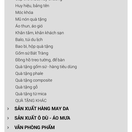
Huy hiệu, bảng tên
Móc khóa
Mũ nón quà tặng
Áo thun, áo gió
Khăn tắm, khăn khách sạn
Balo, túi du lịch
Bao bì, hộp quà tặng
Gốm sứ Bát Tràng
Đồng hồ treo tường, để bàn
Quà tặng gốm sứ - hàng tiêu dùng
Quà tặng phale
Quà tặng composite
Quà tặng gỗ
Quà tặng từ mica
QUÀ TẶNG KHÁC
SẢN XUẤT HÀNG MAY DA
SẢN XUẤT Ô DÙ - ÁO MƯA
VĂN PHÒNG PHẨM