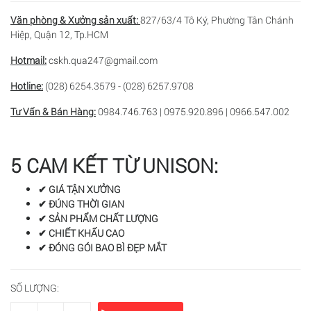
Văn phòng & Xưởng sản xuất:
827/63/4 Tô Ký, Phường Tân Chánh
Hiệp, Quận 12, Tp.HCM
Hotmail:
cskh.qua247@gmail.com
Hotline:
(028) 6254.3579 - (028) 6257.9708
Tư Vấn & Bán Hàng:
0984.746.763 | 0975.920.896 | 0966.547.002
5 CAM KẾT TỪ UNISON:
✔ GIÁ TẬN XƯỞNG
✔ ĐÚNG THỜI GIAN
✔ SẢN PHẨM CHẤT LƯỢNG
✔ CHIẾT KHẤU CAO
✔ ĐÓNG GÓI BAO BÌ ĐẸP MẮT
SỐ LƯỢNG: