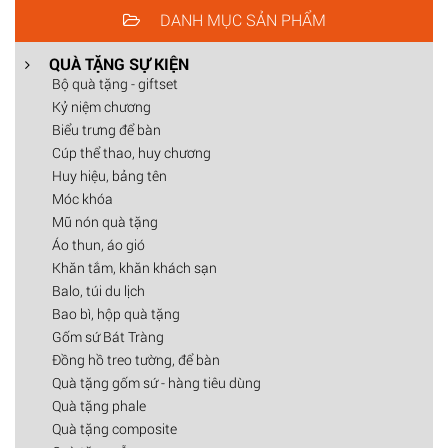
DANH MỤC SẢN PHẨM
QUÀ TẶNG SỰ KIỆN
Bộ quà tặng - giftset
Kỷ niệm chương
Biểu trưng để bàn
Cúp thể thao, huy chương
Huy hiệu, bảng tên
Móc khóa
Mũ nón quà tặng
Áo thun, áo gió
Khăn tắm, khăn khách sạn
Balo, túi du lịch
Bao bì, hộp quà tặng
Gốm sứ Bát Tràng
Đồng hồ treo tường, để bàn
Quà tặng gốm sứ - hàng tiêu dùng
Quà tặng phale
Quà tặng composite