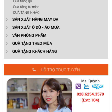
Quà tặng gỗ
Quà tặng từ mica
QUÀ TẶNG KHÁC
SẢN XUẤT HÀNG MAY DA
SẢN XUẤT Ô DÙ - ÁO MƯA
VĂN PHÒNG PHẨM
QUÀ TẶNG THEO MÙA
QUÀ TẶNG KHÁCH HÀNG
HỖ TRỢ TRỰC TUYẾN
Ms. Quỳnh
028.6254.3579
(Ext: 104)