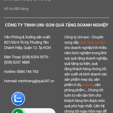
Hỗ trợ đặt hàng
CÔNG TY TNHH UNI-SON QUÀ TẶNG DOANH NGHIỆP
Văn Phòng & Xưởng sản xuất:
Công ty Uni-son - Chuyên
827/63/4 Tô Ký, Phường Tân
cung cấp
Quà tặng sự kiện
Chánh Hiệp, Quận 12, Tp.HCM
cho doanh nghiệp
Với nhiều
năm kinh nghiệm trong lĩnh
Điện Thoại: (028) 6254 3579 -
vực quà tặng doanh nghiệp,
(028) 6257 4885
quà tặng sự kiện, quà
tặng
khách hàng chúng tôi
Hotline: 0984 746 763
sản xuất và kinh doanh các
sản phẩm may da, sản
Hotmail: minhtrang@qua247.vn
phẩm ô dù,
hộp da
, văn
phòng phẩm....
Chúng tôi
luôn tư vấn tận tình cho
khách hàng tìm được món
quà phù hợp nhất.
Liên hệ
chúng tôi ngay hôm nay để