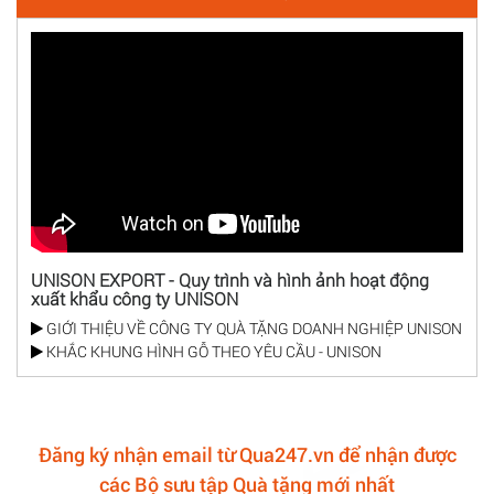
UNISON EXPORT - Quy trình và hình ảnh hoạt động
xuất khẩu công ty UNISON
GIỚI THIỆU VỀ CÔNG TY QUÀ TẶNG DOANH NGHIỆP UNISON
KHẮC KHUNG HÌNH GỖ THEO YÊU CẦU - UNISON
Đăng ký nhận email từ Qua247.vn để nhận được
các Bộ sưu tập Quà tặng mới nhất