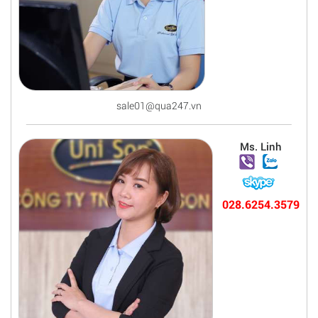
sale01@qua247.vn
Ms. Linh
028.6254.3579