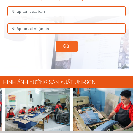
Gửi
HÌNH ẢNH XƯỞNG SẢN XUẤT UNI-SON