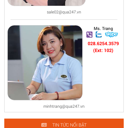
sale02@qua247.vn
Ms. Trang
028.6254.3579
(Ext: 102)
minhtrang@qua247.vn
TIN TỨC NỔI BẬT