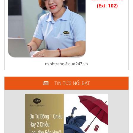
(Ext: 102)
minhtrang@qua247.vn
TIN TỨC NỔI BẬT