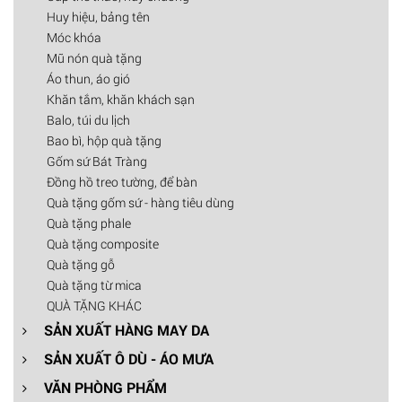
Huy hiệu, bảng tên
Móc khóa
Mũ nón quà tặng
Áo thun, áo gió
Khăn tắm, khăn khách sạn
Balo, túi du lịch
Bao bì, hộp quà tặng
Gốm sứ Bát Tràng
Đồng hồ treo tường, để bàn
Quà tặng gốm sứ - hàng tiêu dùng
Quà tặng phale
Quà tặng composite
Quà tặng gỗ
Quà tặng từ mica
QUÀ TẶNG KHÁC
SẢN XUẤT HÀNG MAY DA
SẢN XUẤT Ô DÙ - ÁO MƯA
VĂN PHÒNG PHẨM