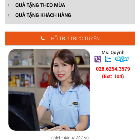
QUÀ TẶNG THEO MÙA
QUÀ TẶNG KHÁCH HÀNG
HỖ TRỢ TRỰC TUYẾN
Ms. Quỳnh
028.6254.3579
(Ext: 104)
sale01@qua247.vn