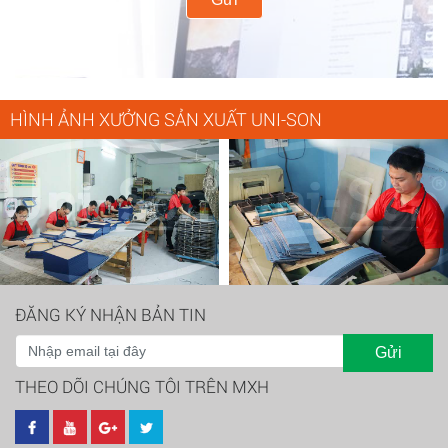
HÌNH ẢNH XƯỞNG SẢN XUẤT UNI-SON
ĐĂNG KÝ NHẬN BẢN TIN
Gửi
THEO DÕI CHÚNG TÔI TRÊN MXH