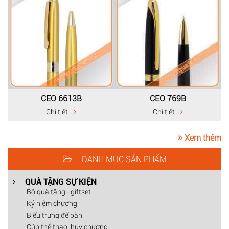
CEO 6613B
CEO 769B
Chi tiết
Chi tiết
Xem thêm
DANH MỤC SẢN PHẨM
QUÀ TẶNG SỰ KIỆN
Bộ quà tặng - giftset
Kỷ niệm chương
Biểu trưng để bàn
Cúp thể thao, huy chương