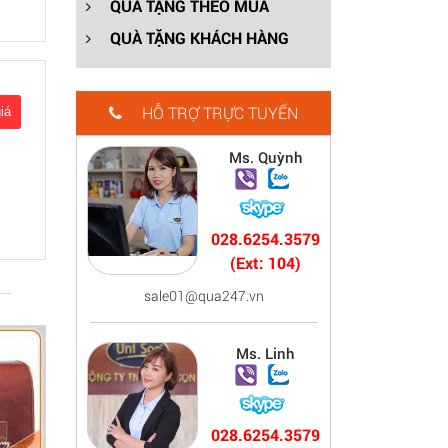
QUÀ TẶNG THEO MÙA
QUÀ TẶNG KHÁCH HÀNG
HỖ TRỢ TRỰC TUYẾN
Ms. Quỳnh
028.6254.3579
(Ext: 104)
sale01@qua247.vn
Ms. Linh
028.6254.3579