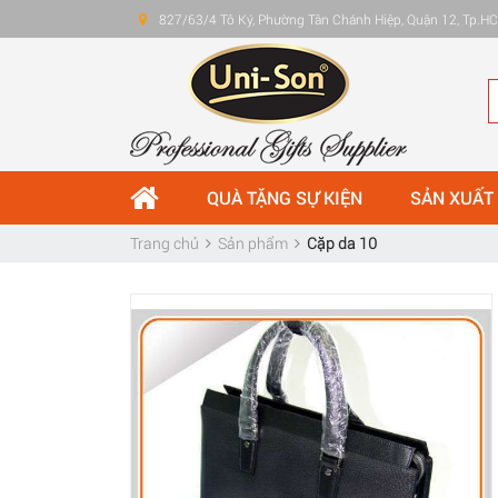
827/63/4 Tô Ký, Phường Tân Chánh Hiệp, Quận 12, Tp.
QUÀ TẶNG SỰ KIỆN
SẢN XUẤT
Trang chủ
Sản phẩm
Cặp da 10