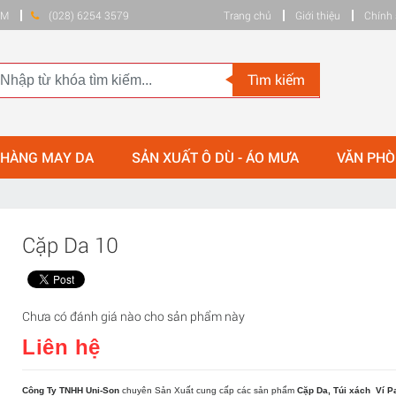
HCM
(028) 6254 3579
Trang chủ
Giới thiệu
Chính 
Tìm kiếm
 HÀNG MAY DA
SẢN XUẤT Ô DÙ - ÁO MƯA
VĂN PH
Cặp Da 10
Chưa có đánh giá nào cho sản phẩm này
Liên hệ
Công Ty TNHH Uni-Son
chuyên Sản Xuất cung cấp các sản phẩm
Cặp Da, Túi xách
Ví P