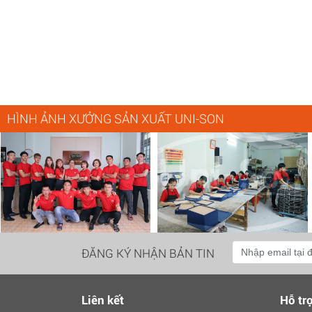
HÌNH ẢNH XƯỞNG SẢN XUẤT UNI-SON
ĐĂNG KÝ NHẬN BẢN TIN
Liên kết
Hỗ tr