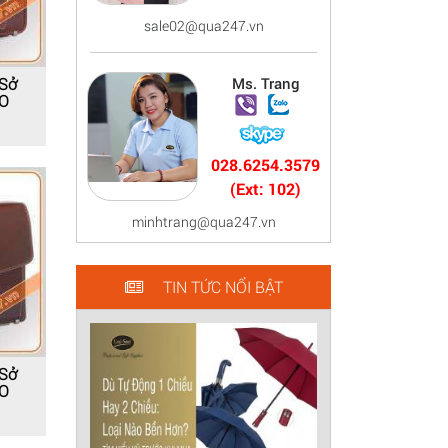
sale02@qua247.vn
Ms. Trang
 Sở
O
028.6254.3579
(Ext: 102)
minhtrang@qua247.vn
TIN TỨC NỔI BẬT
 Sở
O