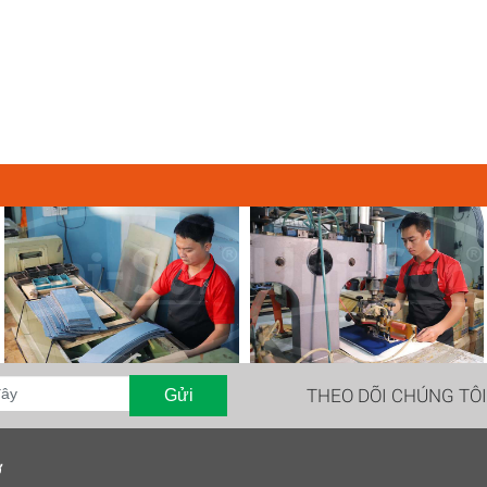
THEO DÕI CHÚNG TÔ
Gửi
ợ