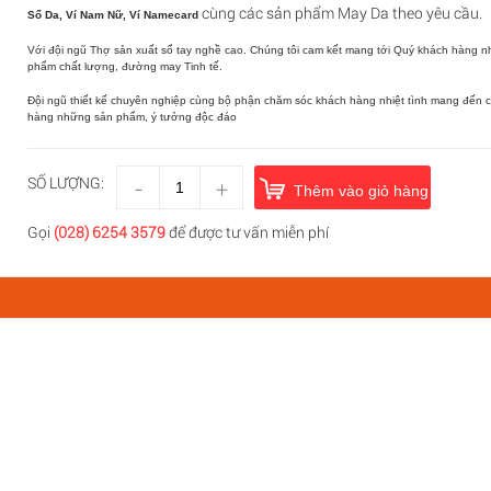
cùng các sản phẩm May Da theo yêu cầu.
Sổ Da,
Ví Nam Nữ, Ví Namecard
Với đội ngũ Thợ sản xuất sổ tay nghề cao. Chúng tôi cam kết mang tới Quý khách hàng 
phẩm chất lượng, đường may Tinh tế.
Đội ngũ thiết kế chuyên nghiệp cùng bộ phận chăm sóc khách hàng nhiệt tình mang đến 
hàng những sản phẩm, ý tưởng độc đáo
-
SỐ LƯỢNG:
+
Thêm vào giỏ hàng
Gọi
(028) 6254 3579
để được tư vấn miễn phí