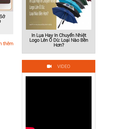
 Sở
D
In Lụa Hay In Chuyển Nhiệt
Logo Lên Ô Dù: Loại Nào Bền
 thêm
Hơn?
VIDEO