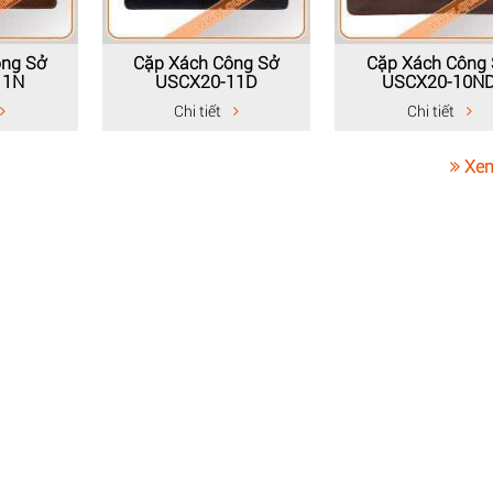
ông Sở
Cặp Xách Công Sở
Cặp Xách Công
11N
USCX20-11D
USCX20-10N
Chi tiết
Chi tiết
Xem