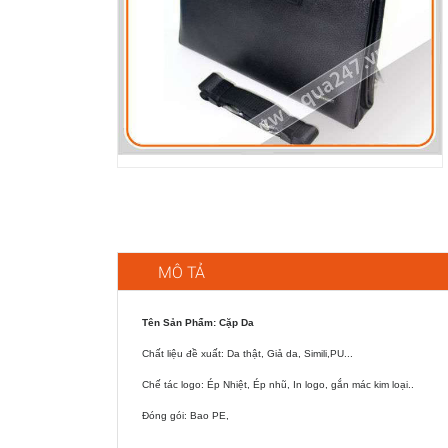
MÔ TẢ
Tên Sản Phẩm: Cặp Da
Chất liệu đề xuất: Da thật, Giả da, Simili,PU...
Chế tác logo: Ép Nhiệt, Ép nhũ, In logo, gắn mác kim loại..
Đóng gói: Bao PE,