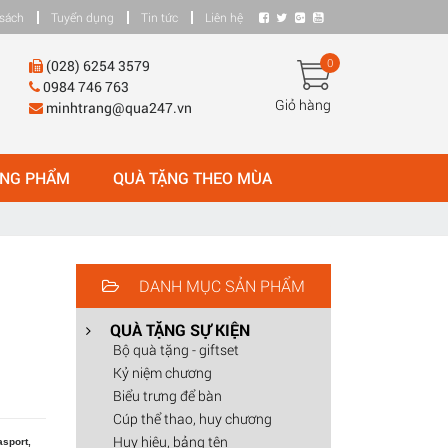
sách
Tuyển dụng
Tin tức
Liên hệ
0
(028) 6254 3579
0984 746 763
Giỏ hàng
minhtrang@qua247.vn
ÒNG PHẨM
QUÀ TẶNG THEO MÙA
DANH MỤC SẢN PHẨM
QUÀ TẶNG SỰ KIỆN
Bộ quà tặng - giftset
Kỷ niệm chương
Biểu trưng để bàn
Cúp thể thao, huy chương
Huy hiệu, bảng tên
asport,