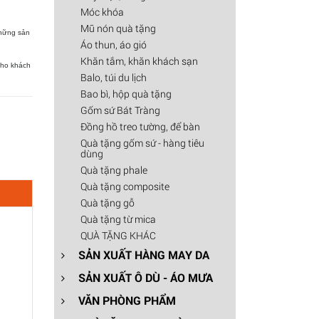
Móc khóa
Mũ nón quà tặng
những sản
Áo thun, áo gió
Khăn tắm, khăn khách sạn
cho khách
Balo, túi du lịch
Bao bì, hộp quà tặng
Gốm sứ Bát Tràng
Đồng hồ treo tường, để bàn
Quà tặng gốm sứ - hàng tiêu
dùng
Quà tặng phale
Quà tặng composite
Quà tặng gỗ
Quà tặng từ mica
QUÀ TẶNG KHÁC
SẢN XUẤT HÀNG MAY DA
SẢN XUẤT Ô DÙ - ÁO MƯA
VĂN PHÒNG PHẨM