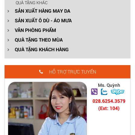
QUÀ TẶNG KHÁC
SẢN XUẤT HÀNG MAY DA
SẢN XUẤT Ô DÙ - ÁO MƯA
VĂN PHÒNG PHẨM
QUÀ TẶNG THEO MÙA
QUÀ TẶNG KHÁCH HÀNG
HỖ TRỢ TRỰC TUYẾN
Ms. Quỳnh
028.6254.3579
(Ext: 104)