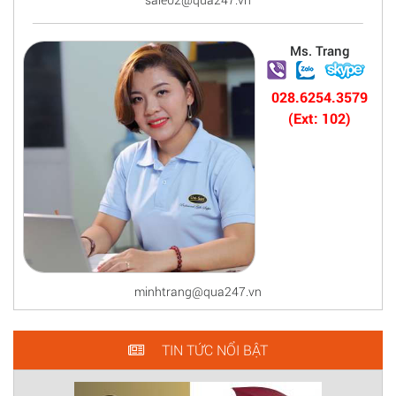
Ms. Trang
028.6254.3579
(Ext: 102)
minhtrang@qua247.vn
TIN TỨC NỔI BẬT