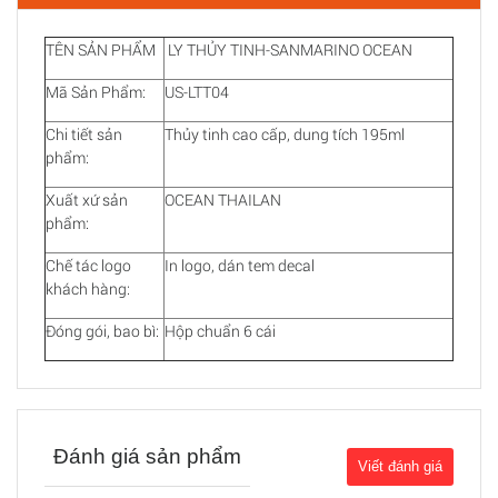
TÊN SẢN PHẨM
LY THỦY TINH-SANMARINO OCEAN
Mã Sản Phẩm:
US-LTT04
Chi tiết sản
Thủy tinh cao cấp, dung tích 195ml
phẩm:
Xuất xứ sản
OCEAN THAILAN
phẩm:
Chế tác logo
In logo, dán tem decal
khách hàng:
Đóng gói, bao bì:
Hộp chuẩn 6 cái
Đánh giá sản phẩm