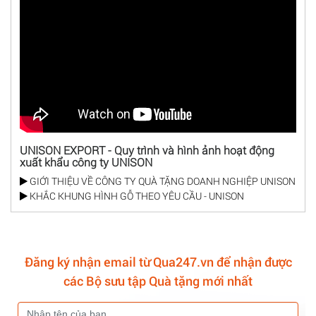
UNISON EXPORT - Quy trình và hình ảnh hoạt động
xuất khẩu công ty UNISON
GIỚI THIỆU VỀ CÔNG TY QUÀ TẶNG DOANH NGHIỆP UNISON
KHẮC KHUNG HÌNH GỖ THEO YÊU CẦU - UNISON
Đăng ký nhận email từ Qua247.vn để nhận được
các Bộ sưu tập Quà tặng mới nhất