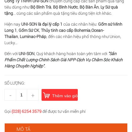
Công Ty TNHH UNI-SON
chuyên cung cấp các sản phẩm quà tặng
tiêu dùng như
Bộ Bình Trà
,
Bộ Bình Nước
,
Bộ Bàn Ăn
,
Ly Sứ quà
tặng
... cùng các sản phẩm quà tặng tiêu dùng tiện ích khác.
Hiện nay
UNI-SON là đại lý cấp 1
của các nhãn hiệu:
Gốm sứ Minh
Long 1
,
Gốm Sứ CK
,
Thủy tinh cao cấp
Bohemia
,
Ocean-
Thailan
,
Luminac-Pháp
, đến các nhãn hiệu phổ thông như Union,
Lucky...
Đến với
UNI-SON
, Quý khách hàng hoàn toàn yên tâm với
"Sản
Phẩm Chất Lượng-Chính Sách Giá NPP-Dịch Vụ Chăm Sóc Khách
Hàng Chuyên Nghiệp".
SỐ LƯỢNG:
-
+
Thêm vào giỏ hàng
Gọi
(028) 6254 3579
để được tư vấn miễn phí
MÔ TẢ