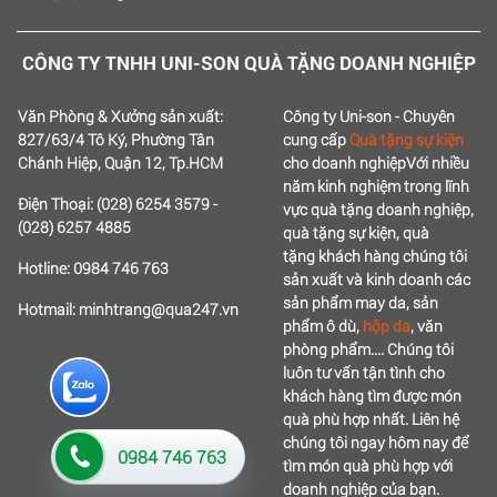
CÔNG TY TNHH UNI-SON QUÀ TẶNG DOANH NGHIỆP
Văn Phòng & Xưởng sản xuất:
Công ty Uni-son - Chuyên
827/63/4 Tô Ký, Phường Tân
cung cấp
Quà tặng sự kiện
Chánh Hiệp, Quận 12, Tp.HCM
cho doanh nghiệp
Với nhiều
năm kinh nghiệm trong lĩnh
Điện Thoại: (028) 6254 3579 -
vực quà tặng doanh nghiệp,
(028) 6257 4885
quà tặng sự kiện, quà
tặng
khách hàng chúng tôi
Hotline: 0984 746 763
sản xuất và kinh doanh các
sản phẩm may da, sản
Hotmail: minhtrang@qua247.vn
phẩm ô dù,
hộp da
, văn
phòng phẩm....
Chúng tôi
luôn tư vấn tận tình cho
khách hàng tìm được món
quà phù hợp nhất.
Liên hệ
chúng tôi ngay hôm nay để
0984 746 763
tìm món quà phù hợp với
doanh nghiệp của bạn.