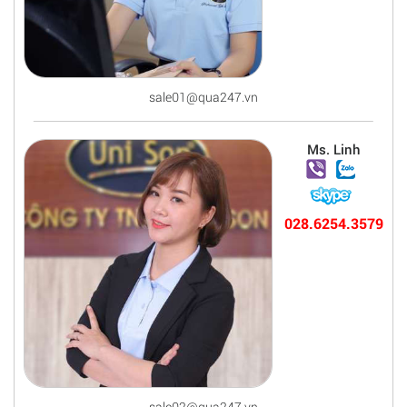
sale01@qua247.vn
Ms. Linh
028.6254.3579
sale02@qua247.vn