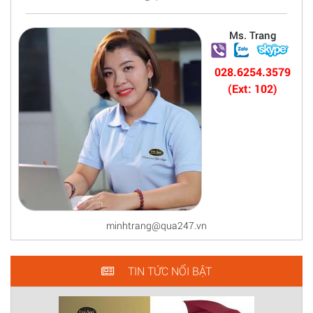
Ms. Trang
028.6254.3579
(Ext: 102)
minhtrang@qua247.vn
TIN TỨC NỔI BẬT