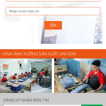
Gửi
HÌNH ẢNH XƯỞNG SẢN XUẤT UNI-SON
ĐĂNG KÝ NHẬN BẢN TIN