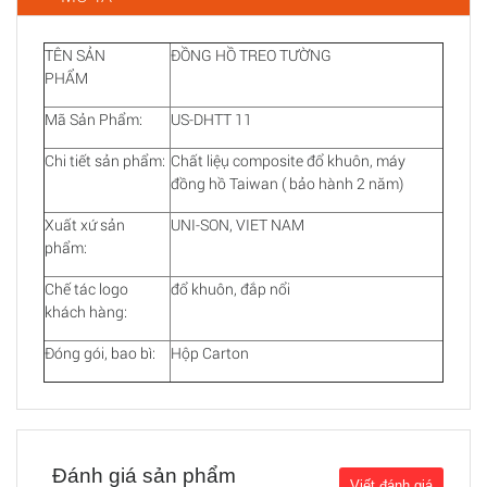
TÊN SẢN
ĐỒNG HỒ TREO TƯỜNG
PHẨM
Mã Sản Phẩm:
US-DHTT 11
Chi tiết sản phẩm:
Chất liệụ composite đổ khuôn, máy
đồng hồ Taiwan ( bảo hành 2 năm)
Xuất xứ sản
UNI-SON, VIET NAM
phẩm:
Chế tác logo
đổ khuôn, đắp nổi
khách hàng:
Đóng gói, bao bì:
Hộp Carton
Đánh giá sản phẩm