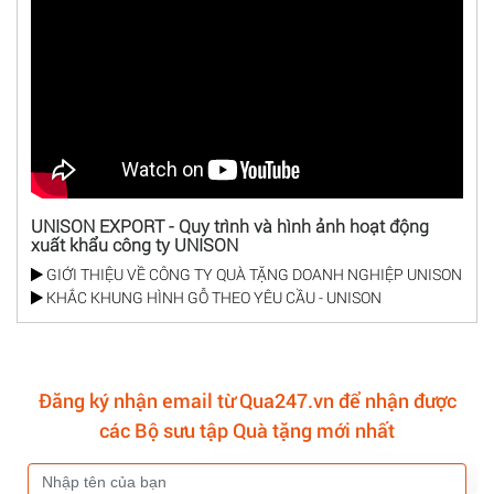
UNISON EXPORT - Quy trình và hình ảnh hoạt động
xuất khẩu công ty UNISON
GIỚI THIỆU VỀ CÔNG TY QUÀ TẶNG DOANH NGHIỆP UNISON
KHẮC KHUNG HÌNH GỖ THEO YÊU CẦU - UNISON
Đăng ký nhận email từ Qua247.vn để nhận được
các Bộ sưu tập Quà tặng mới nhất