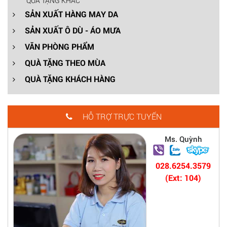
QUÀ TẶNG KHÁC
SẢN XUẤT HÀNG MAY DA
SẢN XUẤT Ô DÙ - ÁO MƯA
VĂN PHÒNG PHẨM
QUÀ TẶNG THEO MÙA
QUÀ TẶNG KHÁCH HÀNG
HỖ TRỢ TRỰC TUYẾN
Ms. Quỳnh
028.6254.3579
(Ext: 104)