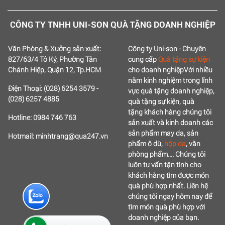
CÔNG TY TNHH UNI-SON QUÀ TẶNG DOANH NGHIỆP
Văn Phòng & Xưởng sản xuất:
Công ty Uni-son - Chuyên
827/63/4 Tô Ký, Phường Tân
cung cấp
Quà tặng sự kiện
Chánh Hiệp, Quận 12, Tp.HCM
cho doanh nghiệp
Với nhiều
năm kinh nghiệm trong lĩnh
Điện Thoại: (028) 6254 3579 -
vực quà tặng doanh nghiệp,
(028) 6257 4885
quà tặng sự kiện, quà
tặng
khách hàng chúng tôi
Hotline: 0984 746 763
sản xuất và kinh doanh các
sản phẩm may da, sản
Hotmail: minhtrang@qua247.vn
phẩm ô dù,
hộp da
, văn
phòng phẩm....
Chúng tôi
luôn tư vấn tận tình cho
khách hàng tìm được món
quà phù hợp nhất.
Liên hệ
chúng tôi ngay hôm nay để
tìm món quà phù hợp với
doanh nghiệp của bạn.