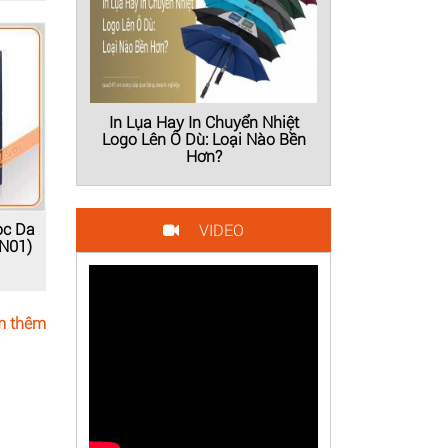
In Lụa Hay In Chuyển Nhiệt
Logo Lên Ô Dù: Loại Nào Bền
Hơn?
ọc Da
VIDEO
N01)
 thêm