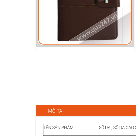
MÔ TẢ
TÊN SẢN PHẨM
SỔ DA , SỔ DA CAO