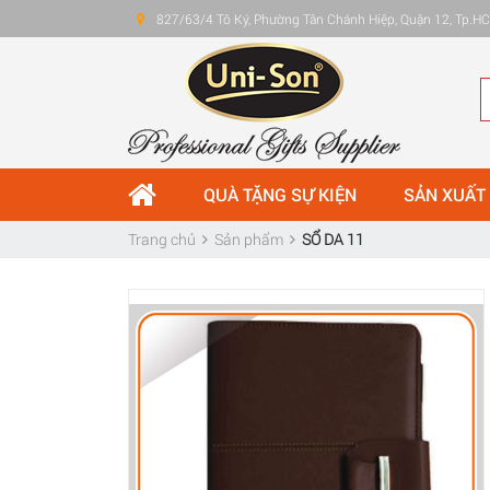
827/63/4 Tô Ký, Phường Tân Chánh Hiệp, Quận 12, Tp.
QUÀ TẶNG SỰ KIỆN
SẢN XUẤT
Trang chủ
Sản phẩm
SỔ DA 11