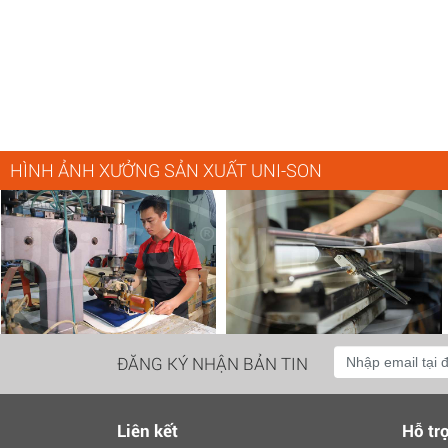
HÌNH ẢNH XƯỞNG SẢN XUẤT UNI-SON
ĐĂNG KÝ NHẬN BẢN TIN
Liên kết
Hỗ tr