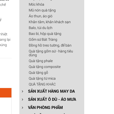
Móc khóa
 chế
Mũ nón quà tặng
Áo thun, áo gió
ý
Khăn tắm, khăn khách sạn
Balo, túi du lịch
Bao bì, hộp quà tặng
nhiệt
Gốm sứ Bát Tràng
ang lại
chúng
Đồng hồ treo tường, để bàn
Quà tặng gốm sứ - hàng tiêu
dùng
Quà tặng phale
Quà tặng composite
Quà tặng gỗ
Quà tặng từ mica
QUÀ TẶNG KHÁC
SẢN XUẤT HÀNG MAY DA
SẢN XUẤT Ô DÙ - ÁO MƯA
VĂN PHÒNG PHẨM