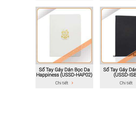
Sổ Tay Gáy Dán Bọc Da
Sổ Tay Gáy Dá
Happiness (USSD-HAP02)
(USSD-IS
Chi tiết
Chi tiết