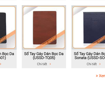
n Bọc Da
Sổ Tay Gáy Dán Bọc Da
Sổ Tay Gáy Dán B
B01)
(USSD-TQ05)
Sonata (USSD-SO
Chi tiết
Chi tiết
Xem