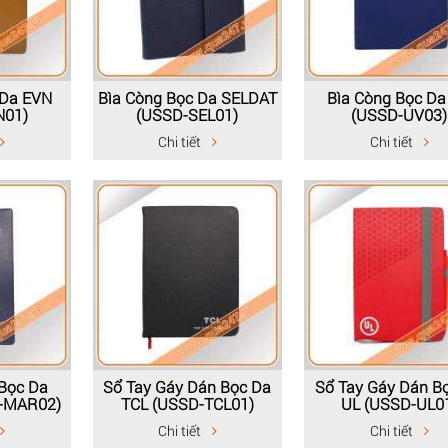
 Da EVN
Bìa Còng Bọc Da SELDAT
Bìa Còng Bọc Da
N01)
(USSD-SEL01)
(USSD-UV03)
Chi tiết
Chi tiết
Bọc Da
Sổ Tay Gáy Dán Bọc Da
Sổ Tay Gáy Dán B
-MAR02)
TCL (USSD-TCL01)
UL (USSD-UL0
Chi tiết
Chi tiết