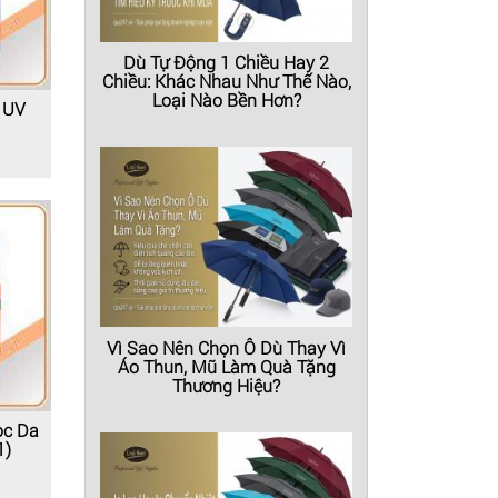
Dù Tự Động 1 Chiều Hay 2
Chiều: Khác Nhau Như Thế Nào,
Loại Nào Bền Hơn?
 UV
Vì Sao Nên Chọn Ô Dù Thay Vì
Áo Thun, Mũ Làm Quà Tặng
Thương Hiệu?
ọc Da
1)