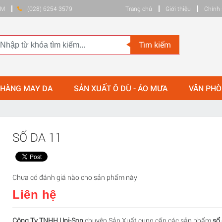
HCM
(028) 6254 3579
Trang chủ
Giới thiệu
Chính 
Tìm kiếm
 HÀNG MAY DA
SẢN XUẤT Ô DÙ - ÁO MƯA
VĂN PH
SỔ DA 11
Chưa có đánh giá nào cho sản phẩm này
Liên hệ
Công Ty TNHH Uni-Son
chuyên Sản Xuất cung cấp các sản phẩm
sổ 