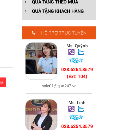
QUÀ TẶNG THEO MÙA
QUÀ TẶNG KHÁCH HÀNG
HỖ TRỢ TRỰC TUYẾN
Ms. Quỳnh
028.6254.3579
(Ext: 104)
sale01@qua247.vn
Ms. Linh
028.6254.3579