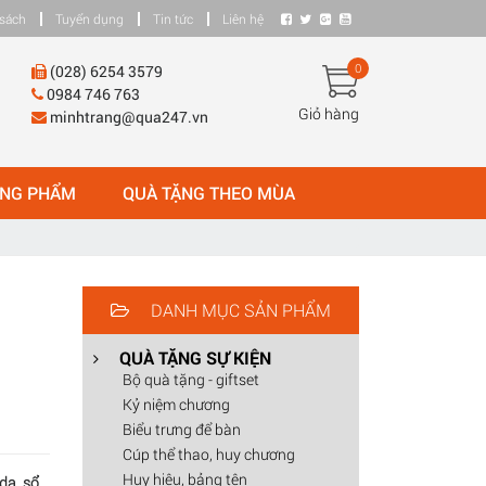
sách
Tuyển dụng
Tin tức
Liên hệ
0
(028) 6254 3579
0984 746 763
Giỏ hàng
minhtrang@qua247.vn
ÒNG PHẨM
QUÀ TẶNG THEO MÙA
DANH MỤC SẢN PHẨM
QUÀ TẶNG SỰ KIỆN
Bộ quà tặng - giftset
Kỷ niệm chương
Biểu trưng để bàn
Cúp thể thao, huy chương
Huy hiệu, bảng tên
da, sổ