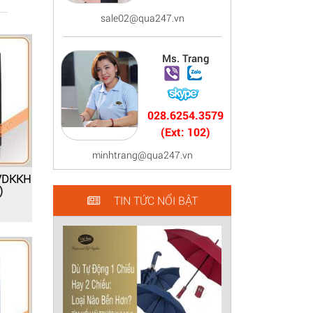
sale02@qua247.vn
Ms. Trang
028.6254.3579
(Ext: 102)
minhtrang@qua247.vn
BVDKKH
)
TIN TỨC NỔI BẬT