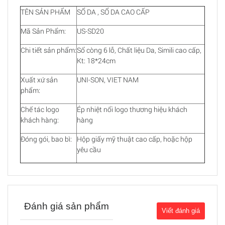
TÊN SẢN PHẨM
SỔ DA , SỔ DA CAO CẤP
Mã Sản Phẩm:
US-SD20
Chi tiết sản phẩm:
Sổ còng 6 lỗ, Chất liệu Da, Simili cao cấp,
Kt: 18*24cm
Xuất xứ sản
UNI-SON, VIET NAM
phẩm:
Chế tác logo
Ép nhiệt nổi logo thương hiệu khách
khách hàng:
hàng
Đóng gói, bao bì:
Hộp giấy mỹ thuật cao cấp, hoặc hộp
yêu cầu
Đánh giá sản phẩm