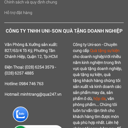
Chính sách và quy định chung
Hỗ trợ đặt hàng
CÔNG TY TNHH UNI-SON QUÀ TẶNG DOANH NGHIỆP
Văn Phòng & Xưởng sản xuất:
Công ty Uni-son - Chuyên
827/63/4 Tô Ký, Phường Tân
cung cấp
Quà tặng sự kiện
Chánh Hiệp, Quận 12, Tp.HCM
cho doanh nghiệp
Với nhiều
năm kinh nghiệm trong lĩnh
Điện Thoại: (028) 6254 3579 -
vực quà tặng doanh nghiệp,
(028) 6257 4885
quà tặng sự kiện, quà
tặng
khách hàng chúng tôi
Hotline: 0984 746 763
sản xuất và kinh doanh các
sản phẩm may da, sản
Hotmail: minhtrang@qua247.vn
phẩm ô dù,
hộp da
, văn
phòng phẩm....
Chúng tôi
luôn tư vấn tận tình cho
khách hàng tìm được món
quà phù hợp nhất.
Liên hệ