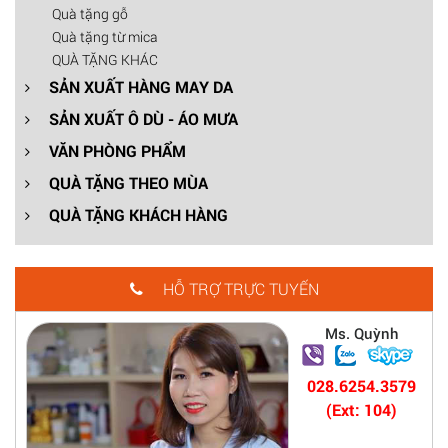
Quà tặng gỗ
Quà tặng từ mica
QUÀ TẶNG KHÁC
SẢN XUẤT HÀNG MAY DA
SẢN XUẤT Ô DÙ - ÁO MƯA
VĂN PHÒNG PHẨM
QUÀ TẶNG THEO MÙA
QUÀ TẶNG KHÁCH HÀNG
HỖ TRỢ TRỰC TUYẾN
Ms. Quỳnh
028.6254.3579
(Ext: 104)