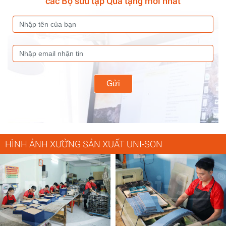
các Bộ sưu tập Quà tặng mới nhất
Gửi
HÌNH ẢNH XƯỞNG SẢN XUẤT UNI-SON