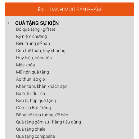
DANH MỤC SẢN PHẨM
QUÀ TẶNG SỰ KIỆN
Bộ quà tặng - giftset
Kỷ niệm chương
Biểu trưng để bàn
Cúp thể thao, huy chương
Huy hiệu, bảng tên
Móc khóa
Mũ nón quà tặng
Áo thun, áo gió
Khăn tắm, khăn khách sạn
Balo, túi du lịch
Bao bì, hộp quà tặng
Gốm sứ Bát Tràng
Đồng hồ treo tường, để bàn
Quà tặng gốm sứ - hàng tiêu dùng
Quà tặng phale
Quà tặng composite