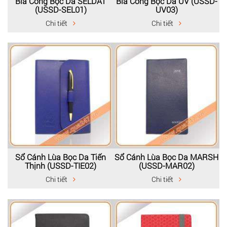
Bìa Còng Bọc Da SELDAT
Bìa Còng Bọc Da UV (USSD-
(USSD-SEL01)
UV03)
Chi tiết
Chi tiết
Sổ Cánh Lùa Bọc Da Tiến
Sổ Cánh Lùa Bọc Da MARSH
Thịnh (USSD-TIE02)
(USSD-MAR02)
Chi tiết
Chi tiết