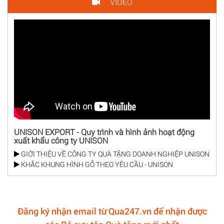
VIDEO
UNISON EXPORT - Quy trình và hình ảnh hoạt động
xuất khẩu công ty UNISON
GIỚI THIỆU VỀ CÔNG TY QUÀ TẶNG DOANH NGHIỆP UNISON
KHẮC KHUNG HÌNH GỖ THEO YÊU CẦU - UNISON
Đăng ký nhận email từ Qua247.vn để nhận được