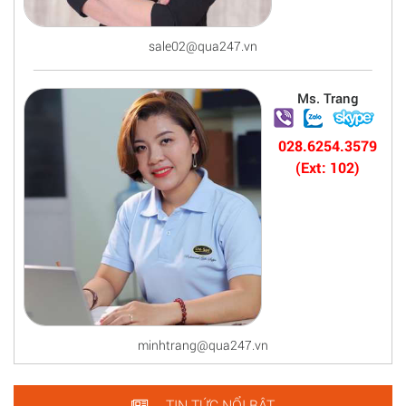
sale02@qua247.vn
Ms. Trang
028.6254.3579
(Ext: 102)
minhtrang@qua247.vn
TIN TỨC NỔI BẬT