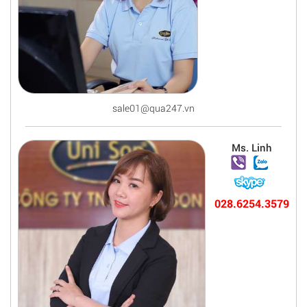
sale01@qua247.vn
Ms. Linh
028.6254.3579