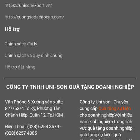
https://unisonexport.vn/
http://xuongsodacaocap.com/
Hỗ trợ
Chính sách đại lý
Chính sách và quy định chung
Hỗ trợ đặt hàng
CÔNG TY TNHH UNI-SON QUÀ TẶNG DOANH NGHIỆP
Văn Phòng & Xưởng sản xuất:
Công ty Uni-son - Chuyên
827/63/4 Tô Ký, Phường Tân
cung cấp
Quà tặng sự kiện
Chánh Hiệp, Quận 12, Tp.HCM
cho doanh nghiệp
Với nhiều
năm kinh nghiệm trong lĩnh
Điện Thoại: (028) 6254 3579 -
vực quà tặng doanh nghiệp,
(028) 6257 4885
quà tặng sự kiện, quà