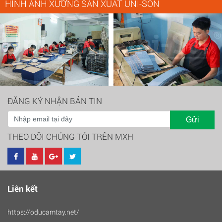
HÌNH ẢNH XƯỞNG SẢN XUẤT UNI-SON
ĐĂNG KÝ NHẬN BẢN TIN
Gửi
THEO DÕI CHÚNG TÔI TRÊN MXH
Liên kết
https://oducamtay.net/