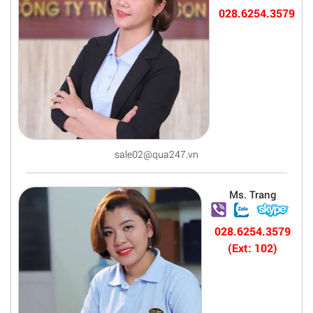
028.6254.3579
sale02@qua247.vn
Ms. Trang
028.6254.3579
(Ext: 102)