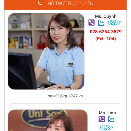
HỖ TRỢ TRỰC TUYẾN
Ms. Quỳnh
028.6254.3579
(Ext: 104)
sale01@qua247.vn
Ms. Linh