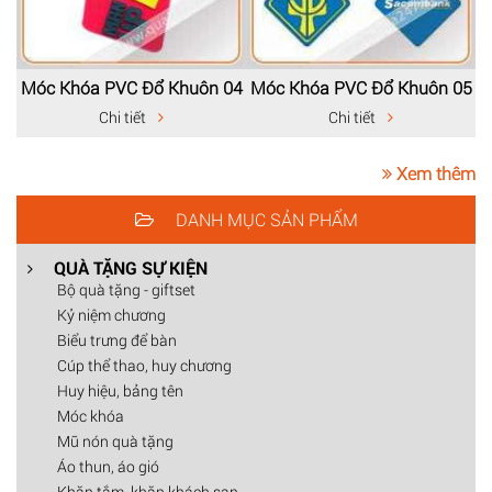
Móc Khóa PVC Đổ Khuôn 04
Móc Khóa PVC Đổ Khuôn 05
Chi tiết
Chi tiết
Xem thêm
DANH MỤC SẢN PHẨM
QUÀ TẶNG SỰ KIỆN
Bộ quà tặng - giftset
Kỷ niệm chương
Biểu trưng để bàn
Cúp thể thao, huy chương
Huy hiệu, bảng tên
Móc khóa
Mũ nón quà tặng
Áo thun, áo gió
Khăn tắm, khăn khách sạn