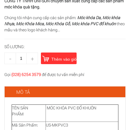
CÔNG TY TNHH UNI-SON chuyên sản xuất cung cấp các sản phẩm
móc khóa quà tặng.
Chúng tôi nhận cung cấp các sản phẩm:
Móc khóa Da, Móc khóa
Nhựa, Móc Khóa Mica, Móc Khóa Gỗ, Móc khóa PVC đổ khuôn
theo
mẫu và theo logo khách hàng...
SỐ LƯỢNG:
-
+
Thêm vào giỏ hàng
Gọi
(028) 6254 3579
để được tư vấn miễn phí
MÔ TẢ
TÊN SẢN
MÓC KHÓA PVC ĐỔ KHUÔN
PHẨM
Mã Sản Phẩm:
US-MKPVC3