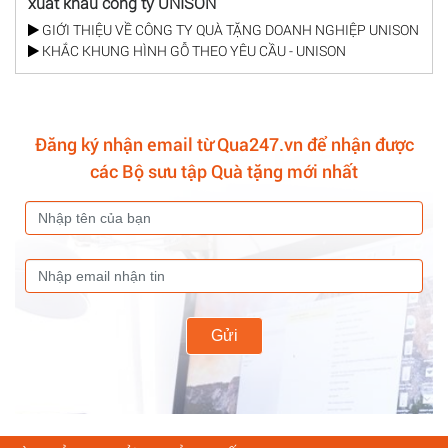
xuất khẩu công ty UNISON
GIỚI THIỆU VỀ CÔNG TY QUÀ TẶNG DOANH NGHIỆP UNISON
KHẮC KHUNG HÌNH GỖ THEO YÊU CẦU - UNISON
Đăng ký nhận email từ Qua247.vn để nhận được
các Bộ sưu tập Quà tặng mới nhất
Gửi