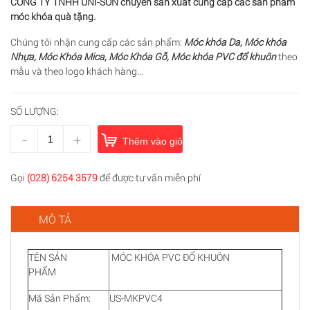
CÔNG TY TNHH UNI-SON chuyên sản xuất cung cấp các sản phẩm
móc khóa quà tặng.
Chúng tôi nhận cung cấp các sản phẩm:
Móc khóa Da, Móc khóa
Nhựa, Móc Khóa Mica, Móc Khóa Gỗ, Móc khóa PVC đổ khuôn
theo
mẫu và theo logo khách hàng...
SỐ LƯỢNG:
-
+
Thêm vào giỏ hàng
Gọi
(028) 6254 3579
để được tư vấn miễn phí
MÔ TẢ
TÊN SẢN
MÓC KHÓA PVC ĐỔ KHUÔN
PHẨM
Mã Sản Phẩm:
US-MKPVC4