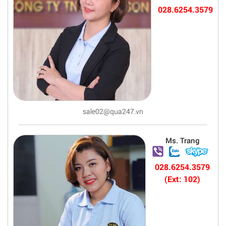
028.6254.3579
sale02@qua247.vn
Ms. Trang
028.6254.3579
(Ext: 102)