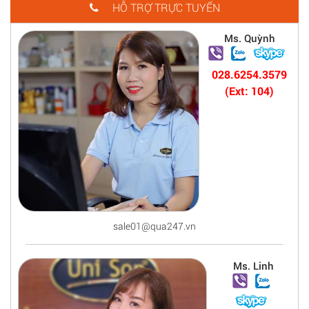
HỖ TRỢ TRỰC TUYẾN
Ms. Quỳnh
028.6254.3579
(Ext: 104)
sale01@qua247.vn
Ms. Linh