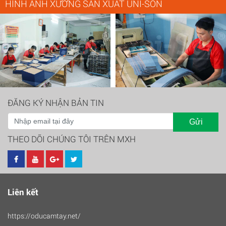
HÌNH ẢNH XƯỞNG SẢN XUẤT UNI-SON
ĐĂNG KÝ NHẬN BẢN TIN
Gửi
THEO DÕI CHÚNG TÔI TRÊN MXH
Liên kết
https://oducamtay.net/