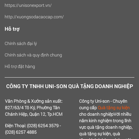
https://unisonexport.vn/
http://xuongsodacaocap.com/
Hỗ trợ
Chính sách đại lý
Chính sách và quy định chung
Hỗ trợ đặt hàng
CÔNG TY TNHH UNI-SON QUÀ TẶNG DOANH NGHIỆP
Văn Phòng & Xưởng sản xuất:
Công ty Uni-son - Chuyên
827/63/4 Tô Ký, Phường Tân
cung cấp
Quà tặng sự kiện
Chánh Hiệp, Quận 12, Tp.HCM
cho doanh nghiệp
Với nhiều
năm kinh nghiệm trong lĩnh
Điện Thoại: (028) 6254 3579 -
vực quà tặng doanh nghiệp,
(028) 6257 4885
quà tặng sự kiện, quà