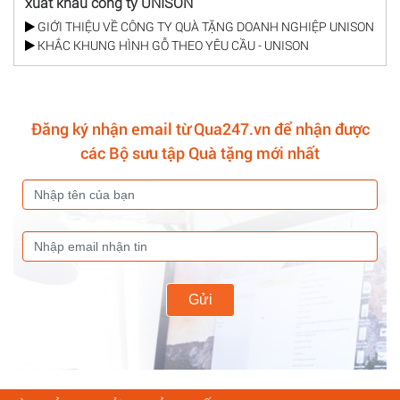
xuất khẩu công ty UNISON
GIỚI THIỆU VỀ CÔNG TY QUÀ TẶNG DOANH NGHIỆP UNISON
KHẮC KHUNG HÌNH GỖ THEO YÊU CẦU - UNISON
Đăng ký nhận email từ Qua247.vn để nhận được
các Bộ sưu tập Quà tặng mới nhất
Gửi