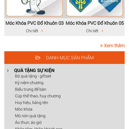
Móc Khóa PVC Đổ Khuôn 03
Móc Khóa PVC Đổ Khuôn 05
Chi tiết
Chi tiết
Xem thêm
DANH MỤC SẢN PHẨM
QUÀ TẶNG SỰ KIỆN
Bộ quà tặng - giftset
Kỷ niệm chương
Biểu trưng để bàn
Cúp thể thao, huy chương
Huy hiệu, bảng tên
Móc khóa
Mũ nón quà tặng
Áo thun, áo gió
Khăn tắm, khăn khách sạn