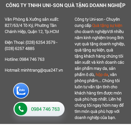
CÔNG TY TNHH UNI-SON QUÀ TẶNG DOANH NGHIỆP
Văn Phòng & Xưởng sản xuất:
Công ty Uni-son - Chuyên
827/63/4 Tô Ký, Phường Tân
cung cấp
Quà tặng sự kiện
Chánh Hiệp, Quận 12, Tp.HCM
cho doanh nghiệp
Với nhiều
năm kinh nghiệm trong lĩnh
Điện Thoại: (028) 6254 3579 -
vực quà tặng doanh nghiệp,
(028) 6257 4885
quà tặng sự kiện, quà
tặng
khách hàng chúng tôi
Hotline: 0984 746 763
sản xuất và kinh doanh các
sản phẩm may da, sản
Hotmail: minhtrang@qua247.vn
phẩm ô dù,
hộp da
, văn
phòng phẩm....
Chúng tôi
luôn tư vấn tận tình cho
khách hàng tìm được món
quà phù hợp nhất.
Liên hệ
chúng tôi ngay hôm nay để
0984 746 763
tìm món quà phù hợp với
doanh nghiệp của bạn.
Thiết kế web
bởi
123CORP