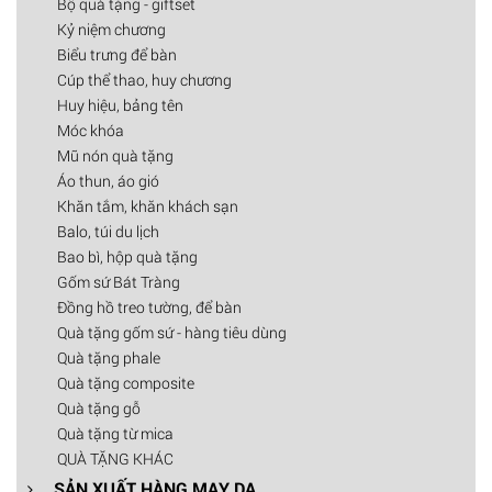
Bộ quà tặng - giftset
Kỷ niệm chương
Biểu trưng để bàn
Cúp thể thao, huy chương
Huy hiệu, bảng tên
Móc khóa
Mũ nón quà tặng
Áo thun, áo gió
Khăn tắm, khăn khách sạn
Balo, túi du lịch
Bao bì, hộp quà tặng
Gốm sứ Bát Tràng
Đồng hồ treo tường, để bàn
Quà tặng gốm sứ - hàng tiêu dùng
Quà tặng phale
Quà tặng composite
Quà tặng gỗ
Quà tặng từ mica
QUÀ TẶNG KHÁC
SẢN XUẤT HÀNG MAY DA