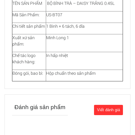
TÊN SẢN PHẨM
BỘ BÌNH TRÀ – DAISY TRẮNG 0.45L
Mã Sản Phẩm:
US-BT07
Chi tiết sản phẩm
1 Bình + 6 tách, 6 dĩa
Xuất xứ sản
Minh Long 1
phẩm:
Chế tác logo
In hấp nhiệt
khách hàng:
Đóng gói, bao bì:
Hộp chuẩn theo sản phẩm
Đánh giá sản phẩm