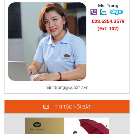
Ms. Trang
028.6254.3579
(Ext: 102)
minhtrang@qua247.vn
TIN TỨC NỔI BẬT