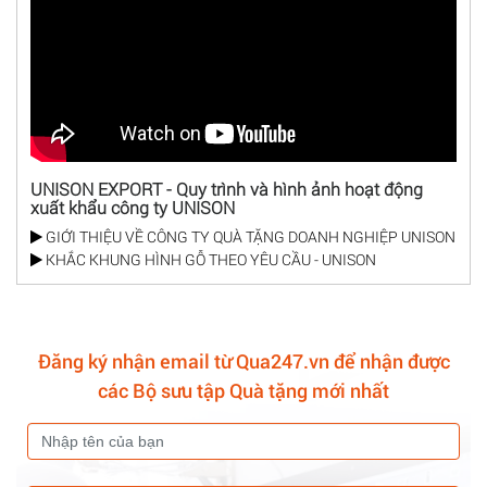
UNISON EXPORT - Quy trình và hình ảnh hoạt động
xuất khẩu công ty UNISON
GIỚI THIỆU VỀ CÔNG TY QUÀ TẶNG DOANH NGHIỆP UNISON
KHẮC KHUNG HÌNH GỖ THEO YÊU CẦU - UNISON
Đăng ký nhận email từ Qua247.vn để nhận được
các Bộ sưu tập Quà tặng mới nhất