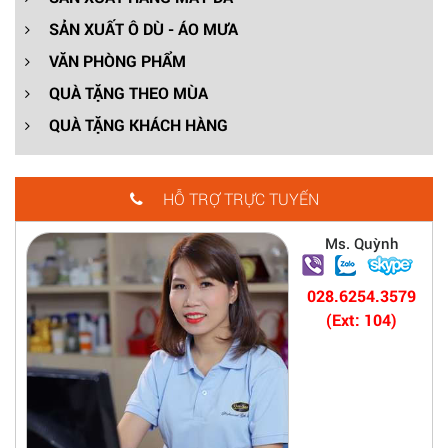
SẢN XUẤT Ô DÙ - ÁO MƯA
VĂN PHÒNG PHẨM
QUÀ TẶNG THEO MÙA
QUÀ TẶNG KHÁCH HÀNG
HỖ TRỢ TRỰC TUYẾN
Ms. Quỳnh
028.6254.3579
(Ext: 104)