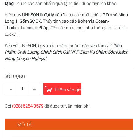
tặng
... cùng các sản phẩm quà tặng tiêu dùng tiện ích khác.
Hiện nay
UNI-SON là đại lý cấp 1
của các nhãn hiệu:
Gốm sứ Minh
Long 1
,
Gốm Sứ CK
,
Thủy tinh cao cấp
Bohemia
,
Ocean-
Thailan
,
Luminac-Pháp
, đến các nhãn hiệu phổ thông như Union,
Lucky...
Đến với
UNI-SON
, Quý khách hàng hoàn toàn yên tâm với
"Sản
Phẩm Chất Lượng-Chính Sách Giá NPP-Dịch Vụ Chăm Sóc Khách
Hàng Chuyên Nghiệp".
SỐ LƯỢNG:
-
+
Thêm vào giỏ hàng
Gọi
(028) 6254 3579
để được tư vấn miễn phí
MÔ TẢ