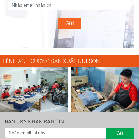
Gửi
HÌNH ẢNH XƯỞNG SẢN XUẤT UNI-SON
ĐĂNG KÝ NHẬN BẢN TIN
Gửi