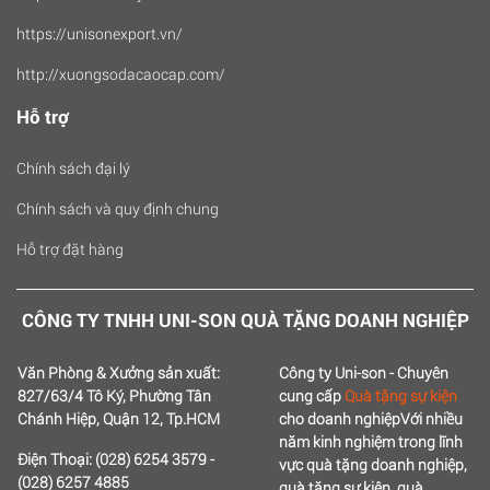
https://unisonexport.vn/
http://xuongsodacaocap.com/
Hỗ trợ
Chính sách đại lý
Chính sách và quy định chung
Hỗ trợ đặt hàng
CÔNG TY TNHH UNI-SON QUÀ TẶNG DOANH NGHIỆP
Văn Phòng & Xưởng sản xuất:
Công ty Uni-son - Chuyên
827/63/4 Tô Ký, Phường Tân
cung cấp
Quà tặng sự kiện
Chánh Hiệp, Quận 12, Tp.HCM
cho doanh nghiệp
Với nhiều
năm kinh nghiệm trong lĩnh
Điện Thoại: (028) 6254 3579 -
vực quà tặng doanh nghiệp,
(028) 6257 4885
quà tặng sự kiện, quà