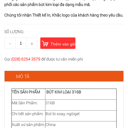
phối các sản phẩm bút kim loại đa dạng mẫu mã.
Chúng tôi nhận Thiết kế In, Khắc logo của khách hàng theo yêu cầu.
SỐ LƯỢNG:
-
+
Thêm vào giỏ hàng
Gọi
(028) 6254 3579
để được tư vấn miễn phí
MÔ TẢ
TÊN SẢN PHẨM
BÚT KIM LOẠI 316B
Mã Sản Phẩm:
316B
Chi tiết sản phẩm:
Bút bi xoay, ngòigel
Xuất xứ sản phẩm:
China