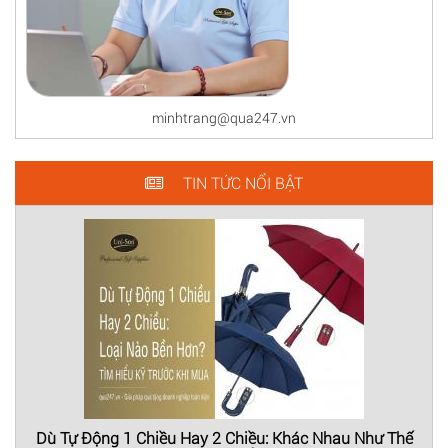
minhtrang@qua247.vn
TIN TỨC NỔI BẬT
Dù Tự Động 1 Chiều Hay 2 Chiều: Khác Nhau Như Thế