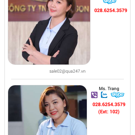
028.6254.3579
sale02@qua247.vn
Ms. Trang
028.6254.3579
(Ext: 102)