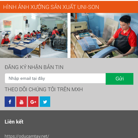
HÌNH ẢNH XƯỞNG SẢN XUẤT UNI-SON
ĐĂNG KÝ NHẬN BẢN TIN
Gửi
THEO DÕI CHÚNG TÔI TRÊN MXH
Liên kết
https://oducamtay.net/