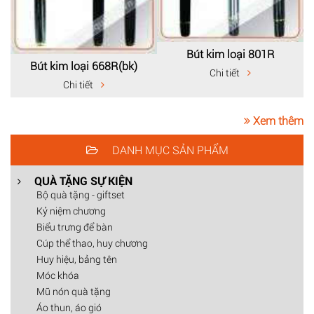
Bút kim loại 801R
Bút kim loại 668R(bk)
Chi tiết
Chi tiết
Xem thêm
DANH MỤC SẢN PHẨM
QUÀ TẶNG SỰ KIỆN
Bộ quà tặng - giftset
Kỷ niệm chương
Biểu trưng để bàn
Cúp thể thao, huy chương
Huy hiệu, bảng tên
Móc khóa
Mũ nón quà tặng
Áo thun, áo gió