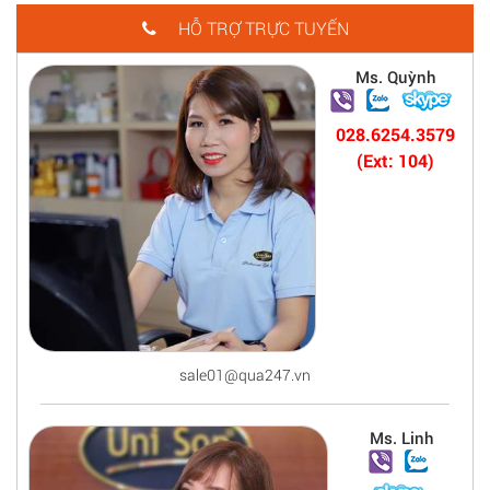
HỖ TRỢ TRỰC TUYẾN
Ms. Quỳnh
028.6254.3579
(Ext: 104)
sale01@qua247.vn
Ms. Linh