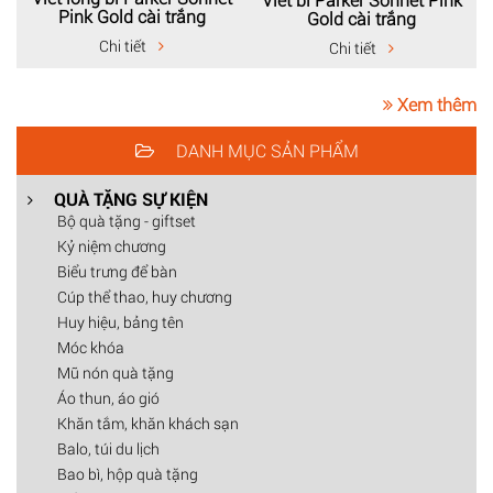
Pink Gold cài trắng
Gold cài trắng
Chi tiết
Chi tiết
Xem thêm
DANH MỤC SẢN PHẨM
QUÀ TẶNG SỰ KIỆN
Bộ quà tặng - giftset
Kỷ niệm chương
Biểu trưng để bàn
Cúp thể thao, huy chương
Huy hiệu, bảng tên
Móc khóa
Mũ nón quà tặng
Áo thun, áo gió
Khăn tắm, khăn khách sạn
Balo, túi du lịch
Bao bì, hộp quà tặng