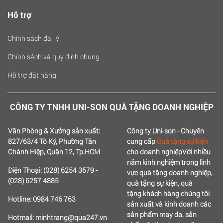
Hỗ trợ
Chính sách đại lý
Chính sách và quy định chung
Hỗ trợ đặt hàng
CÔNG TY TNHH UNI-SON QUÀ TẶNG DOANH NGHIỆP
Văn Phòng & Xưởng sản xuất:
Công ty Uni-son - Chuyên
827/63/4 Tô Ký, Phường Tân
cung cấp
Quà tặng sự kiện
Chánh Hiệp, Quận 12, Tp.HCM
cho doanh nghiệp
Với nhiều
năm kinh nghiệm trong lĩnh
Điện Thoại: (028) 6254 3579 -
vực quà tặng doanh nghiệp,
(028) 6257 4885
quà tặng sự kiện, quà
tặng
khách hàng chúng tôi
Hotline: 0984 746 763
sản xuất và kinh doanh các
sản phẩm may da, sản
Hotmail: minhtrang@qua247.vn