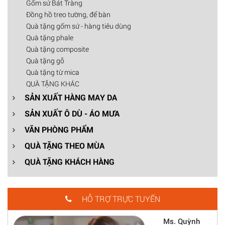
Gốm sứ Bát Tràng
Đồng hồ treo tường, để bàn
Quà tặng gốm sứ - hàng tiêu dùng
Quà tặng phale
Quà tặng composite
Quà tặng gỗ
Quà tặng từ mica
QUÀ TẶNG KHÁC
SẢN XUẤT HÀNG MAY DA
SẢN XUẤT Ô DÙ - ÁO MƯA
VĂN PHÒNG PHẨM
QUÀ TẶNG THEO MÙA
QUÀ TẶNG KHÁCH HÀNG
HỖ TRỢ TRỰC TUYẾN
Ms. Quỳnh