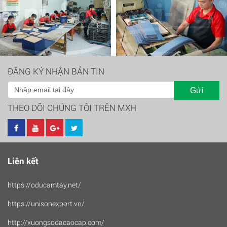
ĐĂNG KÝ NHẬN BẢN TIN
Gửi
THEO DÕI CHÚNG TÔI TRÊN MXH
Liên kết
https://oducamtay.net/
https://unisonexport.vn/
http://xuongsodacaocap.com/