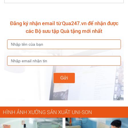
Đăng ký nhận email từ Qua247.vn để nhận được
các Bộ sưu tập Quà tặng mới nhất
Gửi
HÌNH ẢNH XƯỞNG SẢN XUẤT UNI-SON