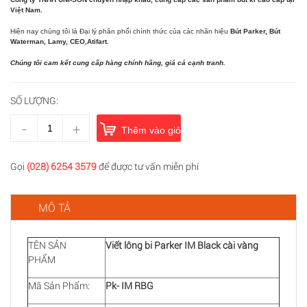
Việt Nam.
Hiện nay chúng tôi là Đại lý phân phối chính thức của các nhãn hiệu
Bút Parker, Bút
Waterman, Lamy, CEO,Atifart.
Chúng tôi cam kết cung cấp hàng chính hãng, giá cả cạnh tranh.
SỐ LƯỢNG:
-
+
Thêm vào giỏ hàng
Gọi
(028) 6254 3579
để được tư vấn miễn phí
MÔ TẢ
TÊN SẢN
Viết lông bi Parker IM Black cài vàng
PHẨM
Mã Sản Phẩm:
Pk- IM RBG