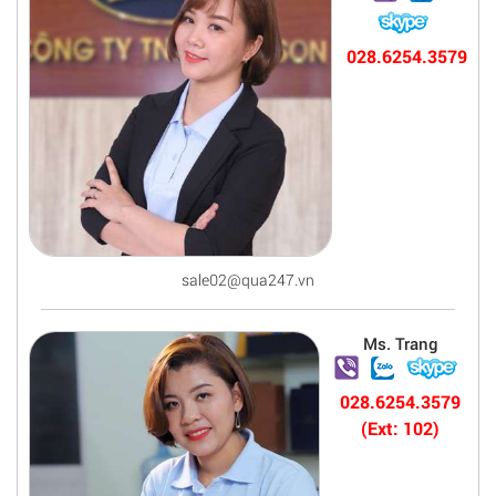
028.6254.3579
sale02@qua247.vn
Ms. Trang
028.6254.3579
(Ext: 102)