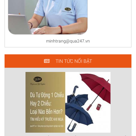
minhtrang@qua247.vn
TIN TỨC NỔI BẬT