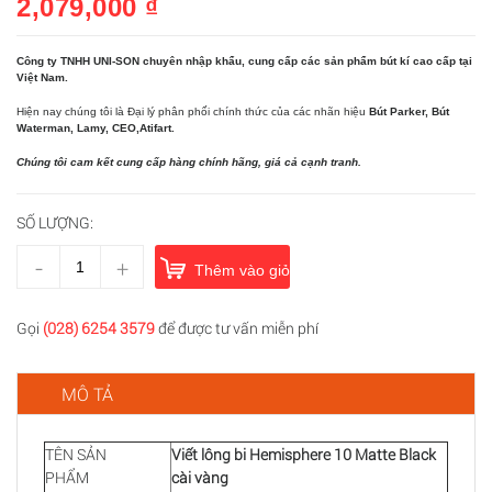
2,079,000 ₫
Công ty TNHH UNI-SON chuyên nhập khẩu, cung cấp các sản phẩm bút kí cao cấp tại
Việt Nam.
Hiện nay chúng tôi là Đại lý phân phối chính thức của các nhãn hiệu
Bút Parker, Bút
Waterman, Lamy, CEO,Atifart.
Chúng tôi cam kết cung cấp hàng chính hãng, giá cả cạnh tranh.
SỐ LƯỢNG:
-
+
Thêm vào giỏ hàng
Gọi
(028) 6254 3579
để được tư vấn miễn phí
MÔ TẢ
TÊN SẢN
Viết lông bi Hemisphere 10 Matte Black
PHẨM
cài vàng