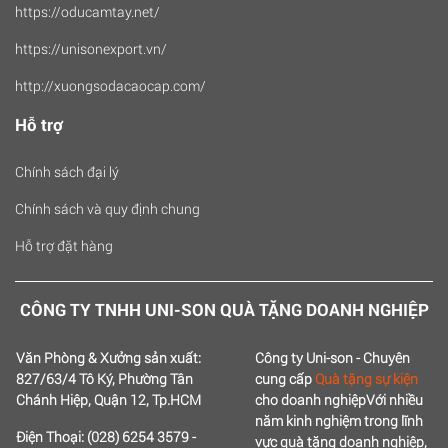
https://oducamtay.net/
https://unisonexport.vn/
http://xuongsodacaocap.com/
Hỗ trợ
Chính sách đại lý
Chính sách và quy định chung
Hỗ trợ đặt hàng
CÔNG TY TNHH UNI-SON QUÀ TẶNG DOANH NGHIỆP
Văn Phòng & Xưởng sản xuất:
Công ty Uni-son - Chuyên
827/63/4 Tô Ký, Phường Tân
cung cấp
Quà tặng sự kiện
Chánh Hiệp, Quận 12, Tp.HCM
cho doanh nghiệp
Với nhiều
năm kinh nghiệm trong lĩnh
Điện Thoại: (028) 6254 3579 -
vực quà tặng doanh nghiệp,