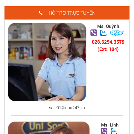
HỖ TRỢ TRỰC TUYẾN
Ms. Quỳnh
028.6254.3579
(Ext: 104)
sale01@qua247.vn
Ms. Linh