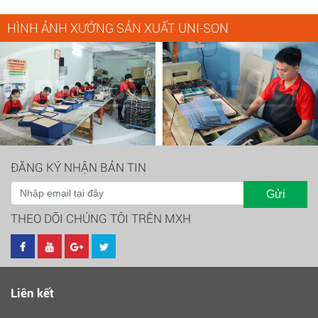
HÌNH ẢNH XƯỞNG SẢN XUẤT UNI-SON
ĐĂNG KÝ NHẬN BẢN TIN
Gửi
THEO DÕI CHÚNG TÔI TRÊN MXH
Liên kết