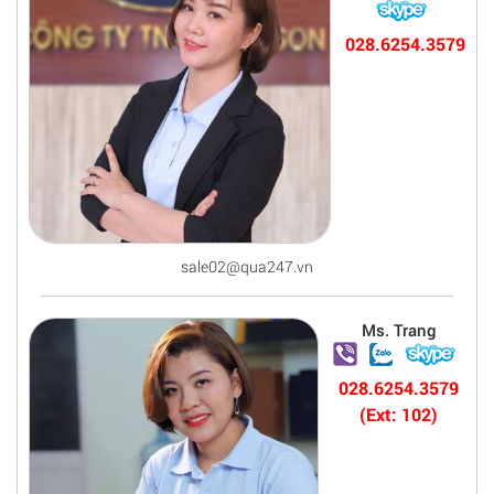
028.6254.3579
sale02@qua247.vn
Ms. Trang
028.6254.3579
(Ext: 102)