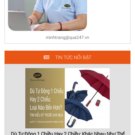
minhtrang@qua247.vn
TIN TỨC NỔI BẬT
Dù Tự Động 1 Chiều Hay 2 Chiều: Khác Nhau Như Thế