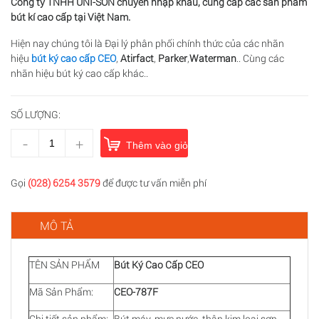
Công ty TNHH UNI-SON chuyên nhập khẩu, cung cấp các sản phẩm
bút kí cao cấp tại Việt Nam.
Hiện nay chúng tôi là Đại lý phân phối chính thức của các nhãn
hiệu
bút ký cao cấp CEO
,
Atirfact
,
Parker
,
Waterman
.. Cùng các
nhãn hiệu bút ký cao cấp khác..
SỐ LƯỢNG:
-
+
Thêm vào giỏ hàng
Gọi
(028) 6254 3579
để được tư vấn miễn phí
MÔ TẢ
TÊN SẢN PHẨM
Bút Ký Cao Cấp CEO
Mã Sản Phẩm:
CEO-787F
Chi tiết sản phẩm:
Bút máy, mực nước, thân kim loại sơn