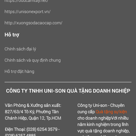
https://oducamtay.net/
https://unisonexport.vn/
http://xuongsodacaocap.com/
Hỗ trợ
Chính sách đại lý
Chính sách và quy định chung
Hỗ trợ đặt hàng
CÔNG TY TNHH UNI-SON QUÀ TẶNG DOANH NGHIỆP
Văn Phòng & Xưởng sản xuất:
Công ty Uni-son - Chuyên
827/63/4 Tô Ký, Phường Tân
cung cấp
Quà tặng sự kiện
Chánh Hiệp, Quận 12, Tp.HCM
cho doanh nghiệp
Với nhiều
năm kinh nghiệm trong lĩnh
Điện Thoại: (028) 6254 3579 -
vực quà tặng doanh nghiệp,
(028) 6257 4885