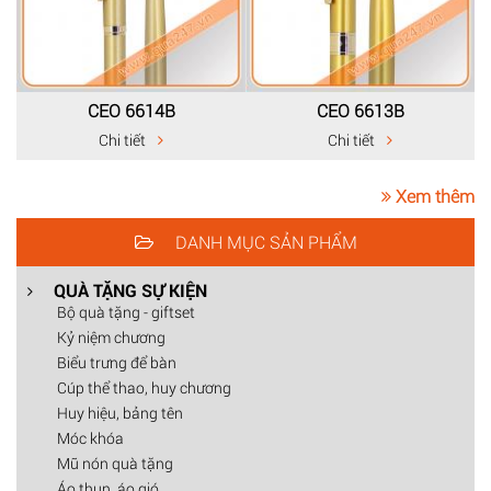
CEO 6614B
CEO 6613B
Chi tiết
Chi tiết
Xem thêm
DANH MỤC SẢN PHẨM
QUÀ TẶNG SỰ KIỆN
Bộ quà tặng - giftset
Kỷ niệm chương
Biểu trưng để bàn
Cúp thể thao, huy chương
Huy hiệu, bảng tên
Móc khóa
Mũ nón quà tặng
Áo thun, áo gió