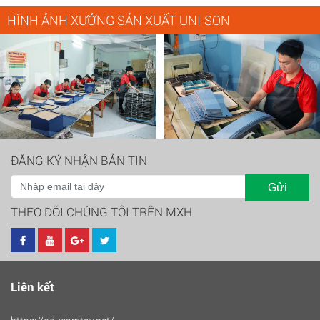
HÌNH ẢNH XƯỞNG SẢN XUẤT UNI-SON
ĐĂNG KÝ NHẬN BẢN TIN
Gửi
THEO DÕI CHÚNG TÔI TRÊN MXH
Liên kết