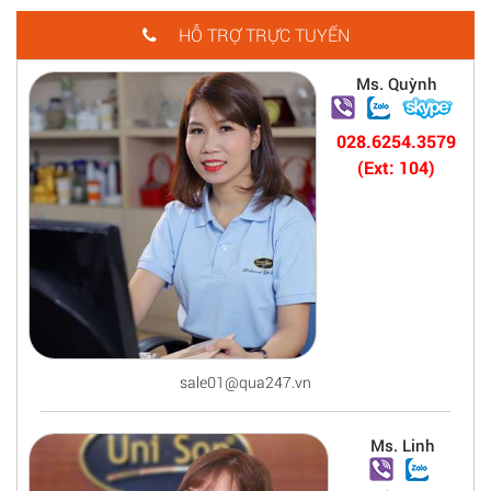
HỖ TRỢ TRỰC TUYẾN
Ms. Quỳnh
028.6254.3579
(Ext: 104)
sale01@qua247.vn
Ms. Linh