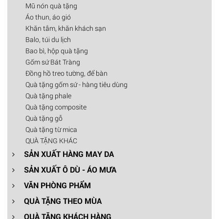
Mũ nón quà tặng
Áo thun, áo gió
Khăn tắm, khăn khách sạn
Balo, túi du lịch
Bao bì, hộp quà tặng
Gốm sứ Bát Tràng
Đồng hồ treo tường, để bàn
Quà tặng gốm sứ - hàng tiêu dùng
Quà tặng phale
Quà tặng composite
Quà tặng gỗ
Quà tặng từ mica
QUÀ TẶNG KHÁC
SẢN XUẤT HÀNG MAY DA
SẢN XUẤT Ô DÙ - ÁO MƯA
VĂN PHÒNG PHẨM
QUÀ TẶNG THEO MÙA
QUÀ TẶNG KHÁCH HÀNG