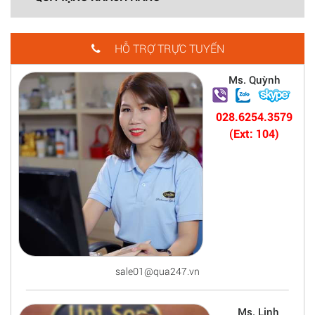
HỖ TRỢ TRỰC TUYẾN
Ms. Quỳnh
028.6254.3579
(Ext: 104)
sale01@qua247.vn
Ms. Linh