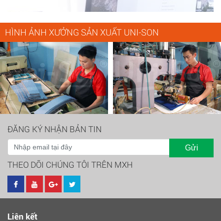
HÌNH ẢNH XƯỞNG SẢN XUẤT UNI-SON
ĐĂNG KÝ NHẬN BẢN TIN
Gửi
THEO DÕI CHÚNG TÔI TRÊN MXH
Liên kết