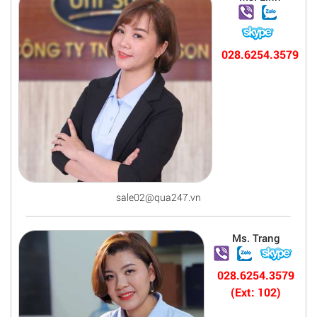
028.6254.3579
sale02@qua247.vn
Ms. Trang
028.6254.3579
(Ext: 102)