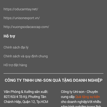
https://oducamtay.net/
https://unisonexport.vn/
http://xuongsodacaocap.com/
Hỗ trợ
Chính sách đại lý
Chính sách và quy định chung
Hỗ trợ đặt hàng
CÔNG TY TNHH UNI-SON QUÀ TẶNG DOANH NGHIỆP
Văn Phòng & Xưởng sản xuất:
Công ty Uni-son - Chuyên
827/63/4 Tô Ký, Phường Tân
cung cấp
Quà tặng sự kiện
Chánh Hiệp, Quận 12, Tp.HCM
cho doanh nghiệp
Với nhiều
năm kinh nghiệm trong lĩnh