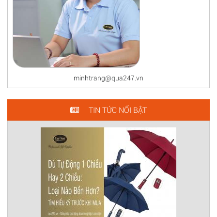
minhtrang@qua247.vn
TIN TỨC NỔI BẬT