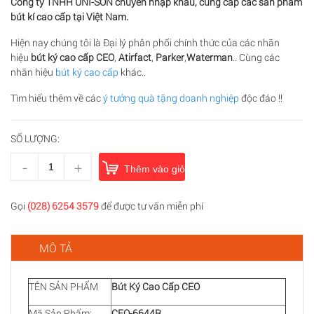
Công ty TNHH UNI-SON chuyên nhập khẩu, cung cấp các sản phẩm
bút kí cao cấp tại Việt Nam.
Hiện nay chúng tôi là Đại lý phân phối chính thức của các nhãn
hiệu
bút ký cao cấp CEO
,
Atirfact
,
Parker
,
Waterman
.. Cùng các
nhãn hiệu
bút ký cao cấp
khác..
Tìm hiểu thêm về các
ý tưởng quà tặng doanh nghiệp
độc đáo !!
SỐ LƯỢNG:
-
+
Thêm vào giỏ hàng
Gọi
(028) 6254 3579
để được tư vấn miễn phí
MÔ TẢ
TÊN SẢN PHẨM
Bút Ký Cao Cấp CEO
Mã Sản Phẩm:
CEO-6644R