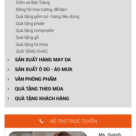
Gốm sứ Bát Tràng
Đồng hồ treo tường, để bàn
Quà tặng gốm sứ - hàng tiêu dùng
Quà tặng phale
Quà tặng composite
Quà tặng gỗ
Quà tặng từ mica
QUÀ TẶNG KHÁC
SẢN XUẤT HÀNG MAY DA
SẢN XUẤT Ô DÙ - ÁO MƯA
VĂN PHÒNG PHẨM
QUÀ TẶNG THEO MÙA
QUÀ TẶNG KHÁCH HÀNG
HỖ TRỢ TRỰC TUYẾN
Ms. Quỳnh