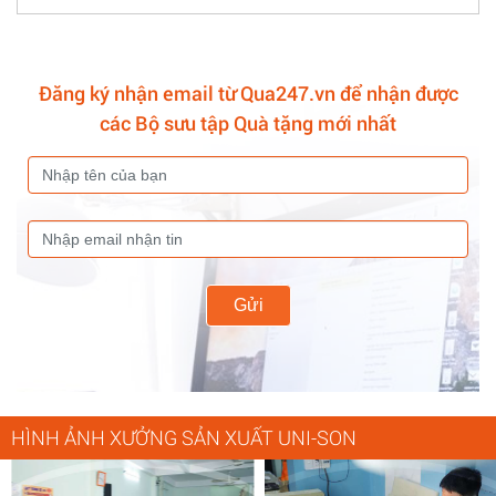
Đăng ký nhận email từ Qua247.vn để nhận được
các Bộ sưu tập Quà tặng mới nhất
Gửi
HÌNH ẢNH XƯỞNG SẢN XUẤT UNI-SON