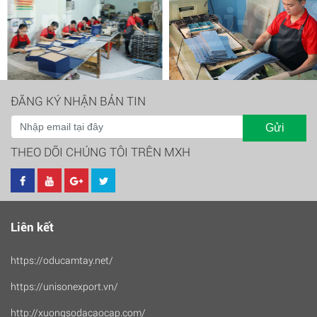
ĐĂNG KÝ NHẬN BẢN TIN
Gửi
THEO DÕI CHÚNG TÔI TRÊN MXH
Liên kết
https://oducamtay.net/
https://unisonexport.vn/
http://xuongsodacaocap.com/