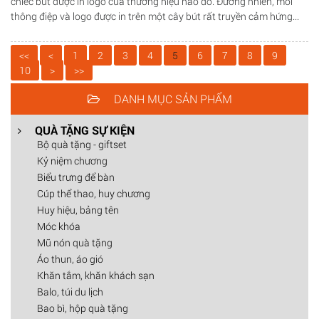
chiếc bút được in logo của thương hiệu nào đó. Đương nhiên, mỗi
thông điệp và logo được in trên một cây bút rất truyền cảm hứng...
<<
<
1
2
3
4
5
6
7
8
9
10
>
>>
DANH MỤC SẢN PHẨM
QUÀ TẶNG SỰ KIỆN
Bộ quà tặng - giftset
Kỷ niệm chương
Biểu trưng để bàn
Cúp thể thao, huy chương
Huy hiệu, bảng tên
Móc khóa
Mũ nón quà tặng
Áo thun, áo gió
Khăn tắm, khăn khách sạn
Balo, túi du lịch
Bao bì, hộp quà tặng