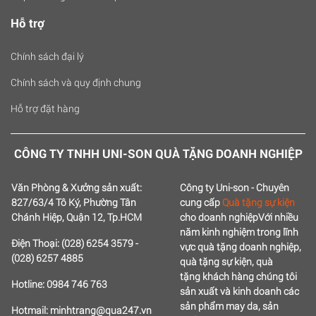
Hỗ trợ
Chính sách đại lý
Chính sách và quy định chung
Hỗ trợ đặt hàng
CÔNG TY TNHH UNI-SON QUÀ TẶNG DOANH NGHIỆP
Văn Phòng & Xưởng sản xuất:
Công ty Uni-son - Chuyên
827/63/4 Tô Ký, Phường Tân
cung cấp
Quà tặng sự kiện
Chánh Hiệp, Quận 12, Tp.HCM
cho doanh nghiệp
Với nhiều
năm kinh nghiệm trong lĩnh
Điện Thoại: (028) 6254 3579 -
vực quà tặng doanh nghiệp,
(028) 6257 4885
quà tặng sự kiện, quà
tặng
khách hàng chúng tôi
Hotline: 0984 746 763
sản xuất và kinh doanh các
sản phẩm may da, sản
Hotmail: minhtrang@qua247.vn