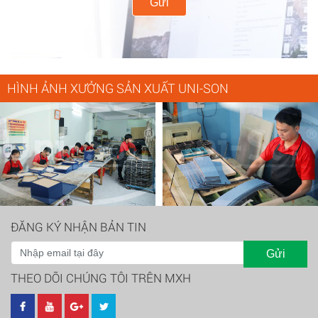
Gửi
HÌNH ẢNH XƯỞNG SẢN XUẤT UNI-SON
ĐĂNG KÝ NHẬN BẢN TIN
Gửi
THEO DÕI CHÚNG TÔI TRÊN MXH