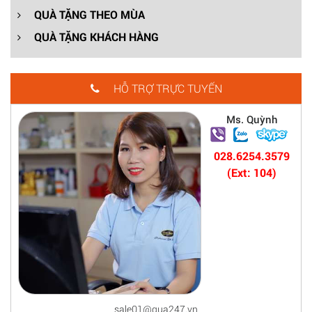
QUÀ TẶNG THEO MÙA
QUÀ TẶNG KHÁCH HÀNG
HỖ TRỢ TRỰC TUYẾN
Ms. Quỳnh
028.6254.3579
(Ext: 104)
sale01@qua247.vn