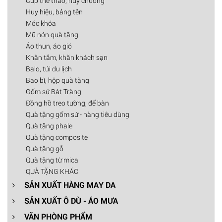
Cúp thể thao, huy chương
Huy hiệu, bảng tên
Móc khóa
Mũ nón quà tặng
Áo thun, áo gió
Khăn tắm, khăn khách sạn
Balo, túi du lịch
Bao bì, hộp quà tặng
Gốm sứ Bát Tràng
Đồng hồ treo tường, để bàn
Quà tặng gốm sứ - hàng tiêu dùng
Quà tặng phale
Quà tặng composite
Quà tặng gỗ
Quà tặng từ mica
QUÀ TẶNG KHÁC
SẢN XUẤT HÀNG MAY DA
SẢN XUẤT Ô DÙ - ÁO MƯA
VĂN PHÒNG PHẨM