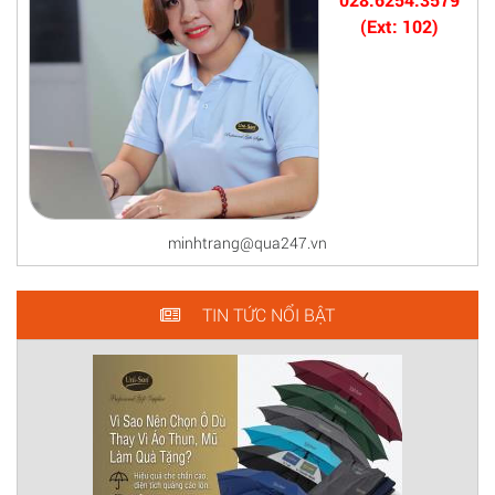
(Ext: 102)
minhtrang@qua247.vn
TIN TỨC NỔI BẬT