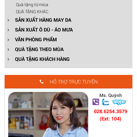
Quà tặng từ mica
QUÀ TẶNG KHÁC
SẢN XUẤT HÀNG MAY DA
SẢN XUẤT Ô DÙ - ÁO MƯA
VĂN PHÒNG PHẨM
QUÀ TẶNG THEO MÙA
QUÀ TẶNG KHÁCH HÀNG
HỖ TRỢ TRỰC TUYẾN
Ms. Quỳnh
028.6254.3579
(Ext: 104)