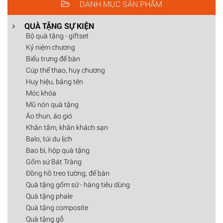
DANH MỤC SẢN PHẨM
QUÀ TẶNG SỰ KIỆN
Bộ quà tặng - giftset
Kỷ niệm chương
Biểu trưng để bàn
Cúp thể thao, huy chương
Huy hiệu, bảng tên
Móc khóa
Mũ nón quà tặng
Áo thun, áo gió
Khăn tắm, khăn khách sạn
Balo, túi du lịch
Bao bì, hộp quà tặng
Gốm sứ Bát Tràng
Đồng hồ treo tường, để bàn
Quà tặng gốm sứ - hàng tiêu dùng
Quà tặng phale
Quà tặng composite
Quà tặng gỗ