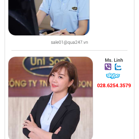
sale01@qua247.vn
Ms. Linh
028.6254.3579