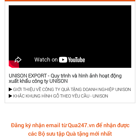
UNISON EXPORT - Quy trình và hình ảnh hoạt động
xuất khẩu công ty UNISON
GIỚI THIỆU VỀ CÔNG TY QUÀ TẶNG DOANH NGHIỆP UNISON
KHẮC KHUNG HÌNH GỖ THEO YÊU CẦU - UNISON
Đăng ký nhận email từ Qua247.vn để nhận được
các Bộ sưu tập Quà tặng mới nhất