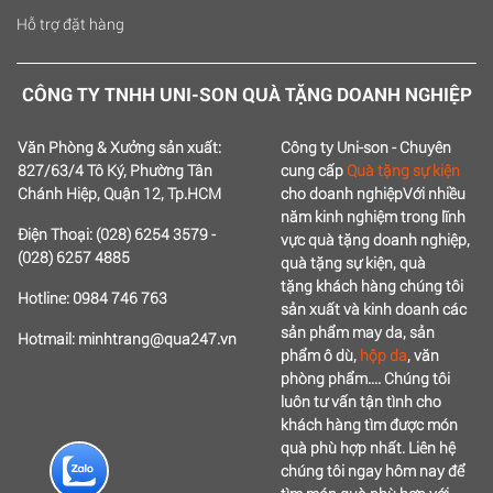
Hỗ trợ đặt hàng
CÔNG TY TNHH UNI-SON QUÀ TẶNG DOANH NGHIỆP
Văn Phòng & Xưởng sản xuất:
Công ty Uni-son - Chuyên
827/63/4 Tô Ký, Phường Tân
cung cấp
Quà tặng sự kiện
Chánh Hiệp, Quận 12, Tp.HCM
cho doanh nghiệp
Với nhiều
năm kinh nghiệm trong lĩnh
Điện Thoại: (028) 6254 3579 -
vực quà tặng doanh nghiệp,
(028) 6257 4885
quà tặng sự kiện, quà
tặng
khách hàng chúng tôi
Hotline: 0984 746 763
sản xuất và kinh doanh các
sản phẩm may da, sản
Hotmail: minhtrang@qua247.vn
phẩm ô dù,
hộp da
, văn
phòng phẩm....
Chúng tôi
luôn tư vấn tận tình cho
khách hàng tìm được món
quà phù hợp nhất.
Liên hệ
chúng tôi ngay hôm nay để