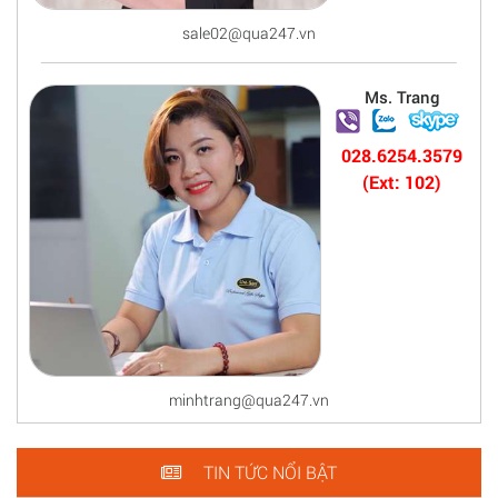
sale02@qua247.vn
Ms. Trang
028.6254.3579
(Ext: 102)
minhtrang@qua247.vn
TIN TỨC NỔI BẬT