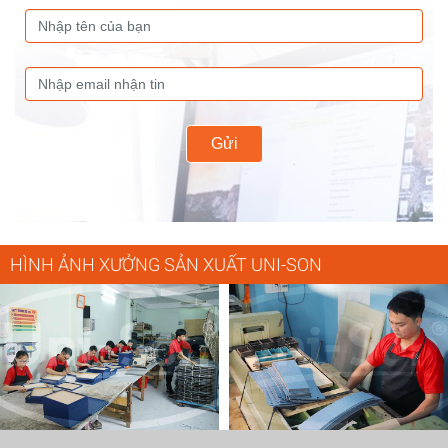
Gửi
HÌNH ẢNH XƯỞNG SẢN XUẤT UNI-SON